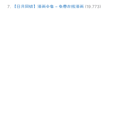
【日月同错】漫画全集 – 免费在线漫画
(19,773)
【传武】漫画全集 – 免费在线漫画
(18,244)
【万界仙踪】漫画全集 – 免费在线漫画
(16,710)
【炼气练了三千年】漫画全集 – 免费在线漫画
(16,352)
热门标签
CSS
H5
AOP
apache
Excel
HTML
Java
JavaScript
JS
Linux
iOS
Mysql
SpringBoot
Python
Redis
Spring
Spring Boot
SQL
Wordpress
作文
作文大全
免费在线漫画
免费在线小说
免费在线阅读
在线小说
加密
唐家三少