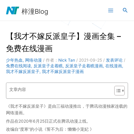
跳
搜
至
梓潼Blog
内
索
容
【我才不嫁反派皇子】漫画全集 –
免费在线漫画
少年热血
,
网络动漫
/ 作者：
Nick Tan
/
2021-09-25
/
发表评论
/
免费在线阅读
,
反派皇子走着瞧
,
反派皇子走着瞧漫画
,
在线漫画
,
我才不嫁反派皇子
,
我才不嫁反派皇子漫画
文章内容
《我才不嫁反派皇子》是由三福动漫推出，于腾讯动漫独家连载的
网络漫画。
作品在2020年6月25日正式在腾讯动漫上线。
改编自“度寒”的小说《誓不为后：懒懒小宠妃 》