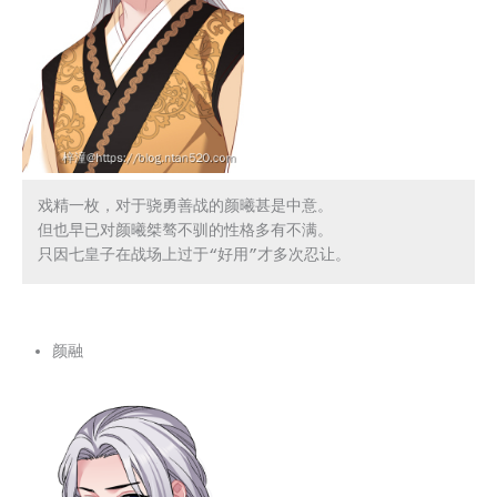
戏精一枚，对于骁勇善战的颜曦甚是中意。

但也早已对颜曦桀骜不驯的性格多有不满。

只因七皇子在战场上过于“好用”才多次忍让。
颜融