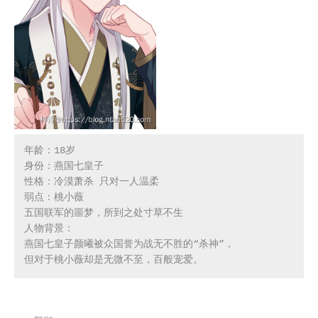
年龄：18岁

身份：燕国七皇子

性格：冷漠萧杀 只对一人温柔

弱点：桃小薇

五国联军的噩梦，所到之处寸草不生

人物背景：

燕国七皇子颜曦被众国誉为战无不胜的“杀神”，

但对于桃小薇却是无微不至，百般宠爱。