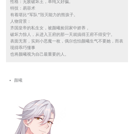
性格：无敌破坏王，单纯又好骗。

特技：易容术

有着堪比“军队”毁灭能力的熊孩子。

人物背景：

齐国皇帝的私生女，被颜曦捡回家中娇养，

破坏力惊人，从进入王府的那一天就搞得王府不得安宁。

表面无害，实则小恶魔一枚，偶尔也怕颜曦生气不要她，而表
现得乖巧懂事

也将颜曦视为自己最重要的人。
颜曦