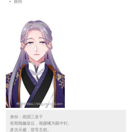
颜朔
身份：燕国三皇子

前期觊觎皇位，视颜曦为眼中钉。

多次示威，宣导主权。
