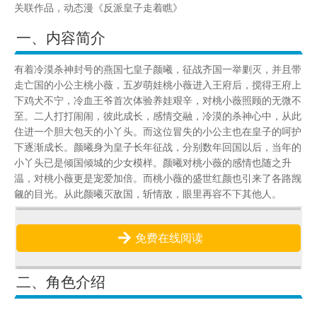
关联作品，动态漫《反派皇子走着瞧》
一、内容简介
有着冷漠杀神封号的燕国七皇子颜曦，征战齐国一举剿灭，并且带
走亡国的小公主桃小薇，五岁萌娃桃小薇进入王府后，搅得王府上
下鸡犬不宁，冷血王爷首次体验养娃艰辛，对桃小薇照顾的无微不
至。二人打打闹闹，彼此成长，感情交融，冷漠的杀神心中，从此
住进一个胆大包天的小丫头。而这位冒失的小公主也在皇子的呵护
下逐渐成长。颜曦身为皇子长年征战，分别数年回国以后，当年的
小丫头已是倾国倾城的少女模样。颜曦对桃小薇的感情也随之升
温，对桃小薇更是宠爱加倍。而桃小薇的盛世红颜也引来了各路觊
觎的目光。从此颜曦灭敌国，斩情敌，眼里再容不下其他人。
免费在线阅读
二、角色介绍