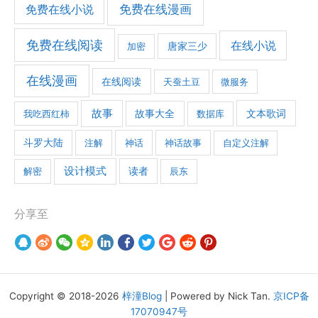
免费在线漫画
免费在线小说
免费在线阅读
在线小说
加密
唐家三少
在线漫画
在线阅读
天蚕土豆
微服务
故事
文本歌词
我吃西红柿
故事大全
数据库
斗罗大陆
注解
神话
神话故事
自定义注解
设计模式
解密
读者
辰东
分享至
Copyright © 2018-2026
梓潼Blog
| Powered by Nick Tan.
京ICP备
17070947号