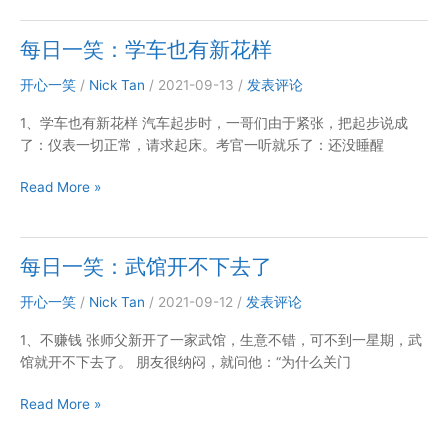
一
笑：
每日一笑：学车也有新花样
秘
书
开心一笑
/
Nick Tan
/
2021-09-13
/
发表评论
的
1、学车也有新花样 汽车起步时，一哥们由于紧张，把起步说成
悟
了：仪表一切正常，请求起床。考官一听就乐了：还没睡醒
性
太
每
Read More »
差
日
一
笑：
每日一笑：武馆开不下去了
学
车
开心一笑
/
Nick Tan
/
2021-09-12
/
发表评论
也
1、不赚钱 张师父新开了一家武馆，生意不错，可不到一星期，武
有
馆就开不下去了。 朋友很纳闷，就问他：“为什么关门
新
花
每
Read More »
样
日
一