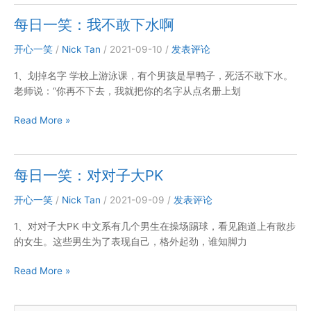
笑：
每日一笑：我不敢下水啊
武
馆
开心一笑
/
Nick Tan
/
2021-09-10
/
发表评论
开
1、划掉名字 学校上游泳课，有个男孩是旱鸭子，死活不敢下水。
不
老师说：“你再不下去，我就把你的名字从点名册上划
下
去
每
Read More »
了
日
一
笑：
每日一笑：对对子大PK
我
不
开心一笑
/
Nick Tan
/
2021-09-09
/
发表评论
敢
1、对对子大PK 中文系有几个男生在操场踢球，看见跑道上有散步
下
的女生。这些男生为了表现自己，格外起劲，谁知脚力
水
啊
每
Read More »
日
一