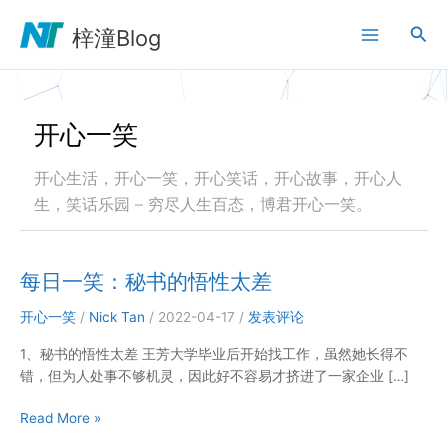
跳
搜
至
梓潼Blog
内
索
容
开心一笑
开心生活，开心一笑，开心笑话，开心故事，开心人
生，笑话乐园 – 穷尽人生百态，博君开心一笑。
每日一笑：秘书的悟性太差
开心一笑
/
Nick Tan
/
2022-04-17
/
发表评论
1、秘书的悟性太差 王芳大学毕业后开始找工作，虽然她长得不
错，但为人处事不够机灵，因此好不容易才挤进了一家企业 […]
每
Read More »
日