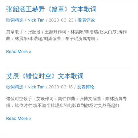
《起
张韶涵王赫野《篇章》文本歌词
风
了
歌词精选
/
Nick Tan
/
2023-03-23
/
发表评论
（电
篇章歌手：张韶涵 / 王赫野作词：林晨阳/李浩瑞/赵大白/刘涛作
视
曲：林晨阳/李浩瑞/刘涛编曲：黎子琨所属专辑：
剧
【加
张
Read More »
油，
韶
你
涵
是
王
最
艾辰《错位时空》文本歌词
赫
棒
野
的】
歌词精选
/
Nick Tan
/
2023-03-16
/
发表评论
《篇
主
错位时空歌手：艾辰作词：周仁作曲：张博文编曲：陈林所属专
章》
题
辑：错位时空 填不满半排观众的电影直到散场时突然亮起灯
文
曲）》
本
文
艾
Read More »
歌
本
辰
词
歌
《错
词