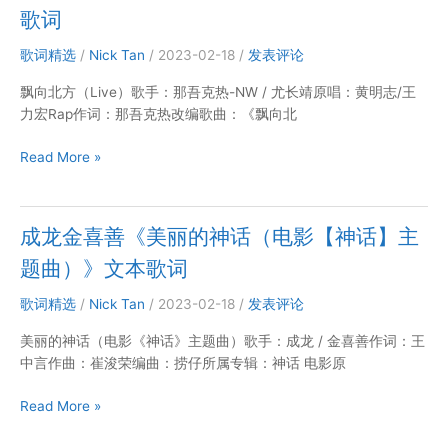
歌词
文
本
歌词精选
/
Nick Tan
/
2023-02-18
/
发表评论
歌
词
飘向北方（Live）歌手：那吾克热-NW / 尤长靖原唱：黄明志/王
力宏Rap作词：那吾克热改编歌曲：《飘向北
那
Read More »
吾
克
热
成龙金喜善《美丽的神话（电影【神话】主
尤
题曲）》文本歌词
长
靖
歌词精选
/
Nick Tan
/
2023-02-18
/
发表评论
《飘
向
美丽的神话（电影《神话》主题曲）歌手：成龙 / 金喜善作词：王
北
中言作曲：崔浚荣编曲：捞仔所属专辑：神话 电影原
方
（Live）》
成
Read More »
文
龙
本