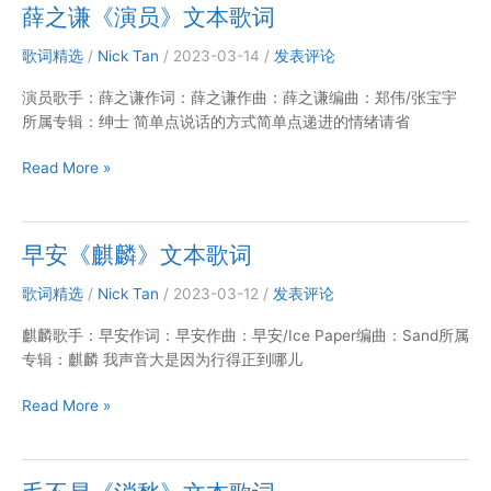
位
薛之谦《演员》文本歌词
时
空》
歌词精选
/
Nick Tan
/
2023-03-14
/
发表评论
文
演员歌手：薛之谦作词：薛之谦作曲：薛之谦编曲：郑伟/张宝宇
本
所属专辑：绅士 简单点说话的方式简单点递进的情绪请省
歌
词
薛
Read More »
之
谦
《演
早安《麒麟》文本歌词
员》
文
歌词精选
/
Nick Tan
/
2023-03-12
/
发表评论
本
麒麟歌手：早安作词：早安作曲：早安/Ice Paper编曲：Sand所属
歌
专辑：麒麟 我声音大是因为行得正到哪儿
词
早
Read More »
安
《麒
麟》