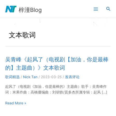
跳
搜
至
梓潼Blog
内
索
容
文本歌词
吴青峰《起风了（电视剧【加油，你是最棒
的】主题曲）》文本歌词
歌词精选
/
Nick Tan
/
2023-03-25
/
发表评论
起风了（电视剧《加油，你是最棒的》主题曲）歌手：吴青峰作
词：米果作曲：高橋優编曲：刘胡轶/貢多杰所属专辑：起风 […]
吴
Read More »
青
峰