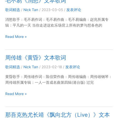
毛不易《消愁》文本歌词
文
本
歌词精选
/
Nick Tan
/
2023-03-05
/
发表评论
歌
消愁歌手：毛不易作词：毛不易作曲：毛不易编曲：赵兆所属专
词
辑：平凡的一天 当你走进这欢乐场背上所有的梦与想各色的
毛
Read More »
不
易
《消
周传雄《黄昏》文本歌词
愁》
文
歌词精选
/
Nick Tan
/
2023-02-18
/
发表评论
本
黄昏歌手：周传雄作词：陈信荣作曲：周传雄编曲：周传雄钢琴：
歌
周传雄所属专辑：一人一首成名曲第四辑(港台版) 过完
词
周
Read More »
传
雄
《黄
那吾克热尤长靖《飘向北方（Live）》文本
昏》