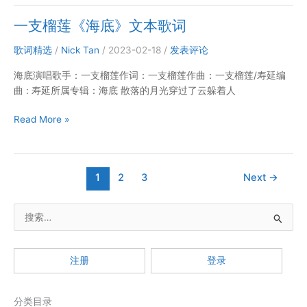
金
歌
喜
一支榴莲《海底》文本歌词
词
善
《美
歌词精选
/
Nick Tan
/
2023-02-18
/
发表评论
丽
海底演唱歌手：一支榴莲作词：一支榴莲作曲：一支榴莲/寿延编
的
曲 : 寿延所属专辑：海底 散落的月光穿过了云躲着人
神
话
一
Read More »
（电
支
影
榴
【神
莲
话】
1
2
3
Next
→
《海
主
底》
题
文
曲）》
搜
本
文
索
歌
本
：
词
歌
注册
登录
词
分类目录