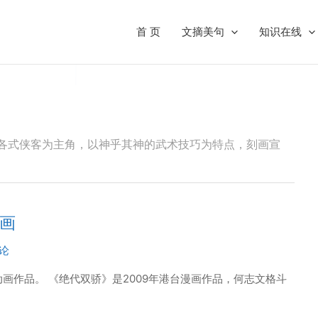
首 页
文摘美句
知识在线
各式侠客为主角，以神乎其神的武术技巧为特点，刻画宣
画
论
画作品。 《绝代双骄》是2009年港台漫画作品，何志文格斗