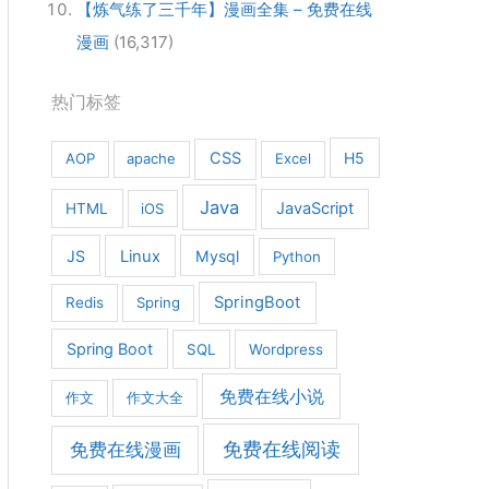
【炼气练了三千年】漫画全集 – 免费在线
漫画
(16,317)
热门标签
CSS
H5
AOP
apache
Excel
Java
JavaScript
HTML
iOS
JS
Linux
Mysql
Python
SpringBoot
Redis
Spring
Spring Boot
SQL
Wordpress
免费在线小说
作文
作文大全
免费在线漫画
免费在线阅读