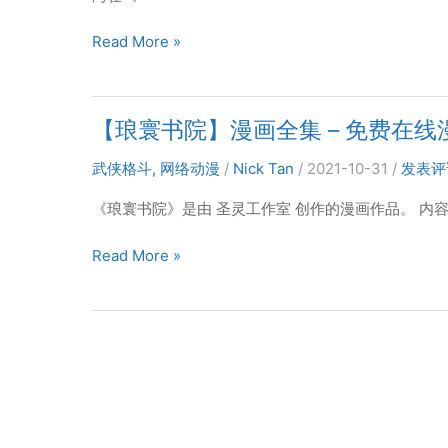
集
【美
Read More »
–
食
免
的
费
俘
在
【琅寰书院】漫画全集 – 免费在线
虏】
线
漫
漫
武侠格斗
,
网络动漫
/
Nick Tan
/
2021-10-31
/
发表评
画
画
全
《琅寰书院》是由 圣灵工作室 创作的漫画作品。 内
集
【琅
Read More »
–
寰
免
书
费
院】
在
漫
线
画
漫
全
画
集
–