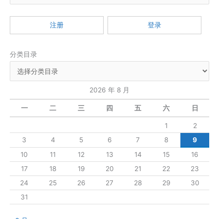
行
索
数
：
限
注册
登录
制
分类目录
2026 年 8 月
一
二
三
四
五
六
日
1
2
3
4
5
6
7
8
9
10
11
12
13
14
15
16
17
18
19
20
21
22
23
24
25
26
27
28
29
30
31