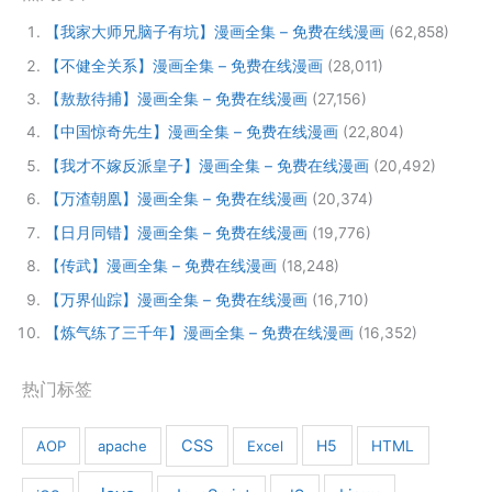
【我家大师兄脑子有坑】漫画全集 – 免费在线漫画
(62,858)
【不健全关系】漫画全集 – 免费在线漫画
(28,011)
【敖敖待捕】漫画全集 – 免费在线漫画
(27,156)
【中国惊奇先生】漫画全集 – 免费在线漫画
(22,804)
【我才不嫁反派皇子】漫画全集 – 免费在线漫画
(20,492)
【万渣朝凰】漫画全集 – 免费在线漫画
(20,374)
【日月同错】漫画全集 – 免费在线漫画
(19,776)
【传武】漫画全集 – 免费在线漫画
(18,248)
【万界仙踪】漫画全集 – 免费在线漫画
(16,710)
【炼气练了三千年】漫画全集 – 免费在线漫画
(16,352)
热门标签
CSS
H5
AOP
apache
Excel
HTML