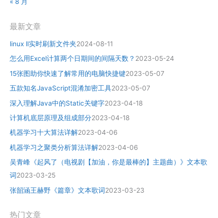
« 8 月
最新文章
linux ll实时刷新文件夹
2024-08-11
怎么用Excel计算两个日期间的间隔天数？
2023-05-24
15张图助你快速了解常用的电脑快捷键
2023-05-07
五款知名JavaScript混淆加密工具
2023-05-07
深入理解Java中的Static关键字
2023-04-18
计算机底层原理及组成部分
2023-04-18
机器学习十大算法详解
2023-04-06
机器学习之聚类分析算法详解
2023-04-06
吴青峰《起风了（电视剧【加油，你是最棒的】主题曲）》文本歌
词
2023-03-25
张韶涵王赫野《篇章》文本歌词
2023-03-23
热门文章