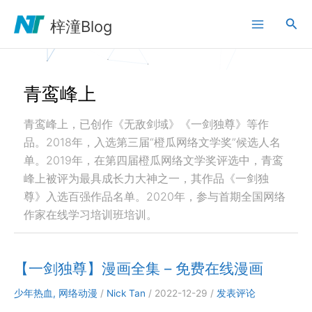
跳
搜
至
梓潼Blog
内
索
容
青鸾峰上
青鸾峰上，已创作《无敌剑域》《一剑独尊》等作
品。2018年，入选第三届“橙瓜网络文学奖”候选人名
单。2019年，在第四届橙瓜网络文学奖评选中，青鸾
峰上被评为最具成长力大神之一，其作品《一剑独
尊》入选百强作品名单。2020年，参与首期全国网络
作家在线学习培训班培训。
【一剑独尊】漫画全集 – 免费在线漫画
少年热血
,
网络动漫
/
Nick Tan
/
2022-12-29
/
发表评论