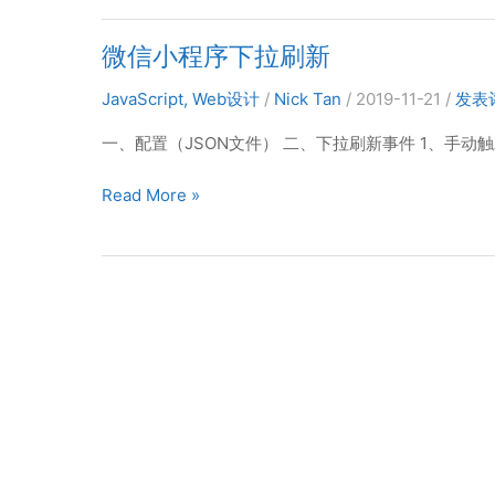
惊
艳
微信小程序下拉刷新
的
产
JavaScript
,
Web设计
/
Nick Tan
/
2019-11-21
/
发表
品
细
一、配置（JSON文件） 二、下拉刷新事件 1、手动触发 2
节
微
Read More »
信
小
程
序
下
拉
刷
新