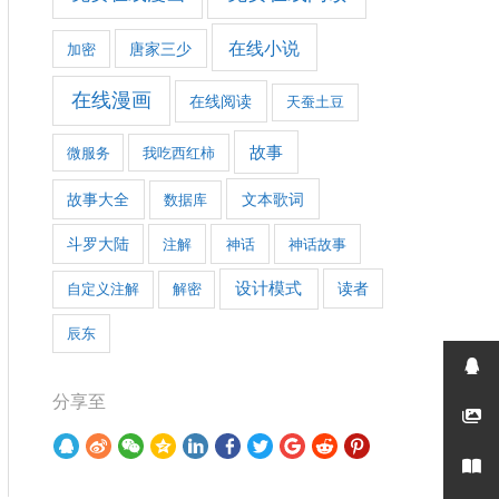
在线小说
加密
唐家三少
在线漫画
在线阅读
天蚕土豆
故事
微服务
我吃西红柿
文本歌词
故事大全
数据库
斗罗大陆
注解
神话
神话故事
设计模式
自定义注解
解密
读者
辰东
分享至