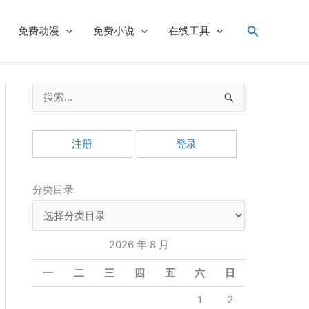
搜
免费动漫
免费小说
在线工具
索
搜
索
：
注册
登录
分类目录
2026 年 8 月
一
二
三
四
五
六
日
1
2