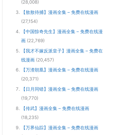
(28,008)
【敖敖待捕】漫画全集 – 免费在线漫画
(27,154)
【中国惊奇先生】漫画全集 – 免费在线漫
画
(22,769)
【我才不嫁反派皇子】漫画全集 – 免费在
线漫画
(20,457)
【万渣朝凰】漫画全集 – 免费在线漫画
(20,371)
【日月同错】漫画全集 – 免费在线漫画
(19,770)
【传武】漫画全集 – 免费在线漫画
(18,235)
【万界仙踪】漫画全集 – 免费在线漫画