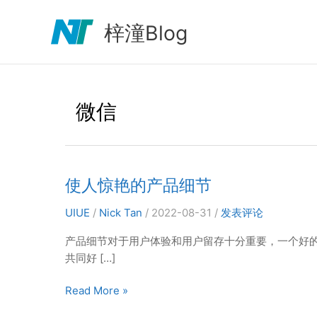
跳
至
梓潼Blog
内
容
微信
使人惊艳的产品细节
UIUE
/
Nick Tan
/
2022-08-31
/
发表评论
产品细节对于用户体验和用户留存十分重要，一个好的
共同好 […]
使
Read More »
人