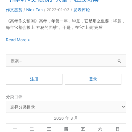
预
测】
作文鉴赏
/
Nick Tan
/
2022-01-03
/
发表评论
大
《高考作文预测》高考，年复一年，毕竟，它是那么重要；毕竟，
全，
每年它都会披上“神秘的面纱”。于是，在它“上演”完后
在
线
【高
Read More »
阅
考
读
作
搜
文
预
索
测】
：
大
注册
登录
全，
在
分类目录
线
阅
读
2026 年 8 月
一
二
三
四
五
六
日