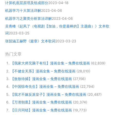
计算机底层原理及组成部分
2023-04-18
机器学习十大算法详解
2023-04-06
机器学习之聚类分析算法详解
2023-04-06
吴青峰《起风了（电视剧【加油，你是最棒的】主题曲）》文本歌
词
2023-03-25
张韶涵王赫野《篇章》文本歌词
2023-03-23
热门文章
【我家大师兄脑子有坑】漫画全集 – 免费在线漫画
(62,839)
【不健全关系】漫画全集 – 免费在线漫画
(28,010)
【敖敖待捕】漫画全集 – 免费在线漫画
(27,156)
【中国惊奇先生】漫画全集 – 免费在线漫画
(22,794)
【我才不嫁反派皇子】漫画全集 – 免费在线漫画
(20,487)
【万渣朝凰】漫画全集 – 免费在线漫画
(20,374)
【日月同错】漫画全集 – 免费在线漫画
(19,773)