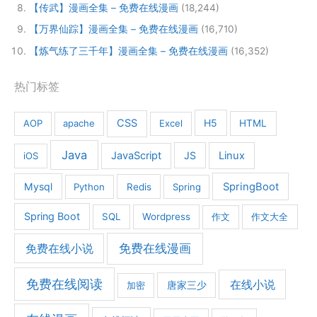
【传武】漫画全集 – 免费在线漫画
(18,244)
【万界仙踪】漫画全集 – 免费在线漫画
(16,710)
【炼气练了三千年】漫画全集 – 免费在线漫画
(16,352)
热门标签
CSS
H5
AOP
apache
Excel
HTML
Java
JavaScript
JS
Linux
iOS
Mysql
SpringBoot
Python
Redis
Spring
Spring Boot
SQL
Wordpress
作文
作文大全
免费在线漫画
免费在线小说
免费在线阅读
在线小说
加密
唐家三少