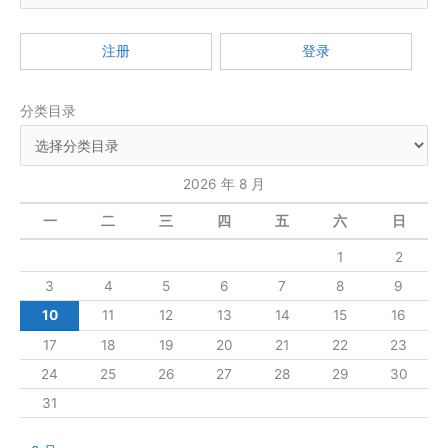
区
索
别
：
注册
登录
分类目录
2026 年 8 月
一
二
三
四
五
六
日
1
2
3
4
5
6
7
8
9
10
11
12
13
14
15
16
17
18
19
20
21
22
23
24
25
26
27
28
29
30
31