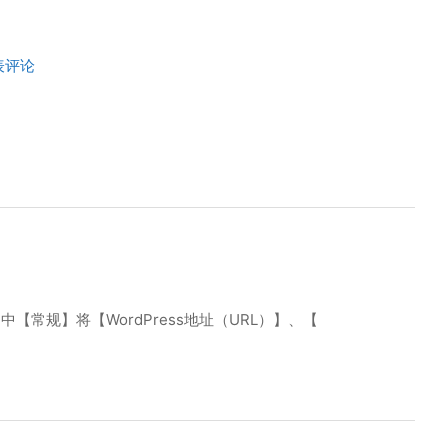
表评论
中【常规】将【WordPress地址（URL）】、【