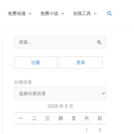
搜
免费动漫
免费小说
在线工具
索
搜
索
：
注册
登录
分类目录
2026 年 8 月
一
二
三
四
五
六
日
1
2