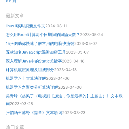
« 8 月
最新文章
linux ll实时刷新文件夹
2024-08-11
怎么用Excel计算两个日期间的间隔天数？
2023-05-24
15张图助你快速了解常用的电脑快捷键
2023-05-07
五款知名JavaScript混淆加密工具
2023-05-07
深入理解Java中的Static关键字
2023-04-18
计算机底层原理及组成部分
2023-04-18
机器学习十大算法详解
2023-04-06
机器学习之聚类分析算法详解
2023-04-06
吴青峰《起风了（电视剧【加油，你是最棒的】主题曲）》文本歌
词
2023-03-25
张韶涵王赫野《篇章》文本歌词
2023-03-23
热门文章