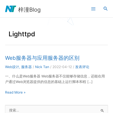
跳
搜
至
梓潼Blog
内
索
容
Lighttpd
Web服务器与应用服务器的区别
Web设计
,
服务器
/
Nick Tan
/
2022-04-12
/
发表评论
一、什么是Web服务器 Web服务器不仅能够存储信息，还能在用
户通过Web浏览器提供的信息的基础上运行脚本和程 […]
Web
Read More »
服
务
搜
器