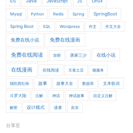
Java
JavaScript
JS
Linux
iOS
Mysql
SpringBoot
Python
Redis
Spring
Spring Boot
SQL
Wordpress
作文
作文大全
免费在线漫画
免费在线小说
免费在线阅读
在线小说
加密
唐家三少
在线漫画
在线阅读
天蚕土豆
微服务
故事
文本歌词
我吃西红柿
故事大全
数据库
斗罗大陆
注解
神话
神话故事
自定义注解
设计模式
解密
读者
辰东
分享至