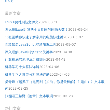
« 8 月
最新文章
linux ll实时刷新文件夹
2024-08-11
怎么用Excel计算两个日期间的间隔天数？
2023-05-24
15张图助你快速了解常用的电脑快捷键
2023-05-07
五款知名JavaScript混淆加密工具
2023-05-07
深入理解Java中的Static关键字
2023-04-18
计算机底层原理及组成部分
2023-04-18
机器学习十大算法详解
2023-04-06
机器学习之聚类分析算法详解
2023-04-06
吴青峰《起风了（电视剧【加油，你是最棒的】主题曲）》文本歌
词
2023-03-25
张韶涵王赫野《篇章》文本歌词
2023-03-23
热门文章