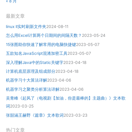
« 8 月
最新文章
linux ll实时刷新文件夹
2024-08-11
怎么用Excel计算两个日期间的间隔天数？
2023-05-24
15张图助你快速了解常用的电脑快捷键
2023-05-07
五款知名JavaScript混淆加密工具
2023-05-07
深入理解Java中的Static关键字
2023-04-18
计算机底层原理及组成部分
2023-04-18
机器学习十大算法详解
2023-04-06
机器学习之聚类分析算法详解
2023-04-06
吴青峰《起风了（电视剧【加油，你是最棒的】主题曲）》文本歌
词
2023-03-25
张韶涵王赫野《篇章》文本歌词
2023-03-23
热门文章