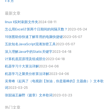
« 8 月
最新文章
linux ll实时刷新文件夹
2024-08-11
怎么用Excel计算两个日期间的间隔天数？
2023-05-24
15张图助你快速了解常用的电脑快捷键
2023-05-07
五款知名JavaScript混淆加密工具
2023-05-07
深入理解Java中的Static关键字
2023-04-18
计算机底层原理及组成部分
2023-04-18
机器学习十大算法详解
2023-04-06
机器学习之聚类分析算法详解
2023-04-06
吴青峰《起风了（电视剧【加油，你是最棒的】主题曲）》文本歌
词
2023-03-25
张韶涵王赫野《篇章》文本歌词
2023-03-23
热门文章