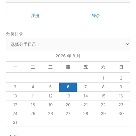
urllib
索
库
：
注册
登录
分类目录
2026 年 8 月
一
二
三
四
五
六
日
1
2
3
4
5
6
7
8
9
10
11
12
13
14
15
16
17
18
19
20
21
22
23
24
25
26
27
28
29
30
31