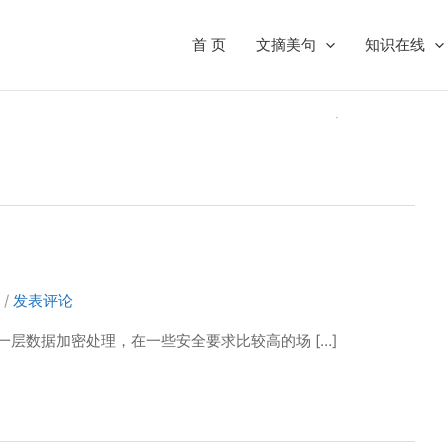
首 页
文摘美句
知识在线
8
/
发表评论
础上做了一层数据加密处理，在一些安全要求比较高的场 […]