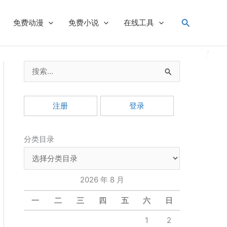
搜
免费动漫
免费小说
在线工具
索
搜
索
：
注册
登录
分类目录
2026 年 8 月
一
二
三
四
五
六
日
1
2