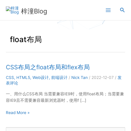
跳
搜
至
梓潼Blog
内
索
容
float布局
CSS布局之float布局和flex布局
CSS
,
HTML5
,
Web设计
,
前端设计
/
Nick Tan
/
2022-12-07
/
发
表评论
一、用什么CSS布局 当需要兼容IE9时，使用float布局；当需要兼
容IE9且不需要兼容最新浏览器时，使用f […]
CSS
Read More »
布
局
搜