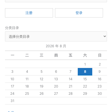
雅
索
的
：
实
注册
登录
现
业
分类目录
务
校
验
2026 年 8 月
一
二
三
四
五
六
日
1
2
3
4
5
6
7
8
9
10
11
12
13
14
15
16
17
18
19
20
21
22
23
24
25
26
27
28
29
30
31