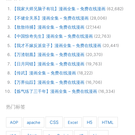
【我家大师兄脑子有坑】漫画全集 – 免费在线漫画
(62,682)
【不健全关系】漫画全集 – 免费在线漫画
(28,006)
【敖敖待捕】漫画全集 – 免费在线漫画
(27,144)
【中国惊奇先生】漫画全集 – 免费在线漫画
(22,763)
【我才不嫁反派皇子】漫画全集 – 免费在线漫画
(20,441)
【万渣朝凰】漫画全集 – 免费在线漫画
(20,370)
【日月同错】漫画全集 – 免费在线漫画
(19,763)
【传武】漫画全集 – 免费在线漫画
(18,222)
【万界仙踪】漫画全集 – 免费在线漫画
(16,706)
【炼气练了三千年】漫画全集 – 免费在线漫画
(16,334)
热门标签
CSS
H5
AOP
apache
Excel
HTML