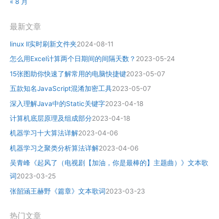
« 8 月
最新文章
linux ll实时刷新文件夹
2024-08-11
怎么用Excel计算两个日期间的间隔天数？
2023-05-24
15张图助你快速了解常用的电脑快捷键
2023-05-07
五款知名JavaScript混淆加密工具
2023-05-07
深入理解Java中的Static关键字
2023-04-18
计算机底层原理及组成部分
2023-04-18
机器学习十大算法详解
2023-04-06
机器学习之聚类分析算法详解
2023-04-06
吴青峰《起风了（电视剧【加油，你是最棒的】主题曲）》文本歌
词
2023-03-25
张韶涵王赫野《篇章》文本歌词
2023-03-23
热门文章