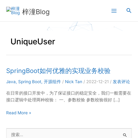
跳
搜
至
梓潼Blog
内
索
容
UniqueUser
SpringBoot如何优雅的实现业务校验
Java
,
Spring Boot
,
开源组件
/
Nick Tan
/
2022-12-21
/
发表评论
在日常的接口开发中，为了保证接口的稳定安全，我们一般需要在
接口逻辑中处理两种校验： 一、参数校验 参数校验很好 […]
SpringBoot
Read More »
如
何
搜
优