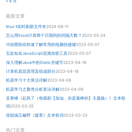
« 8 月
最新文章
linux ll实时刷新文件夹
2024-08-11
怎么用Excel计算两个日期间的间隔天数？
2023-05-24
15张图助你快速了解常用的电脑快捷键
2023-05-07
五款知名JavaScript混淆加密工具
2023-05-07
深入理解Java中的Static关键字
2023-04-18
计算机底层原理及组成部分
2023-04-18
机器学习十大算法详解
2023-04-06
机器学习之聚类分析算法详解
2023-04-06
吴青峰《起风了（电视剧【加油，你是最棒的】主题曲）》文本歌
词
2023-03-25
张韶涵王赫野《篇章》文本歌词
2023-03-23
热门文章