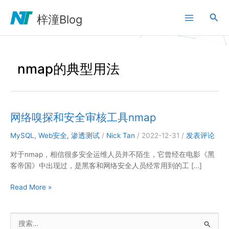
跳
搜
至
梓潼Blog
内
索
容
nmap的典型用法
网络嗅探和安全审核工具nmap
MySQL
,
Web安全
,
渗透测试
/
Nick Tan
/
2022-12-31
/
发表评论
对于nmap，相信很多安全运维人员并不陌生，它曾经在电影《黑
客帝国》中出现过，是黑客和网络安全人员经常用到的工 […]
网
Read More »
络
嗅
搜
探