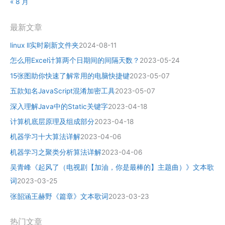
« 8 月
最新文章
linux ll实时刷新文件夹
2024-08-11
怎么用Excel计算两个日期间的间隔天数？
2023-05-24
15张图助你快速了解常用的电脑快捷键
2023-05-07
五款知名JavaScript混淆加密工具
2023-05-07
深入理解Java中的Static关键字
2023-04-18
计算机底层原理及组成部分
2023-04-18
机器学习十大算法详解
2023-04-06
机器学习之聚类分析算法详解
2023-04-06
吴青峰《起风了（电视剧【加油，你是最棒的】主题曲）》文本歌
词
2023-03-25
张韶涵王赫野《篇章》文本歌词
2023-03-23
热门文章