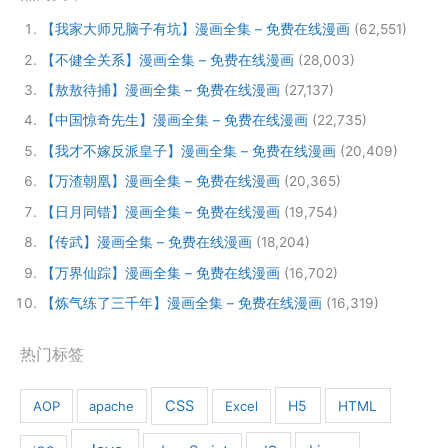
【我家大师兄脑子有坑】漫画全集 – 免费在线漫画
(62,551)
【不健全关系】漫画全集 – 免费在线漫画
(28,003)
【敖敖待捕】漫画全集 – 免费在线漫画
(27,137)
【中国惊奇先生】漫画全集 – 免费在线漫画
(22,735)
【我才不嫁反派皇子】漫画全集 – 免费在线漫画
(20,409)
【万渣朝凰】漫画全集 – 免费在线漫画
(20,365)
【日月同错】漫画全集 – 免费在线漫画
(19,754)
【传武】漫画全集 – 免费在线漫画
(18,204)
【万界仙踪】漫画全集 – 免费在线漫画
(16,702)
【炼气练了三千年】漫画全集 – 免费在线漫画
(16,319)
热门标签
CSS
H5
AOP
apache
Excel
HTML