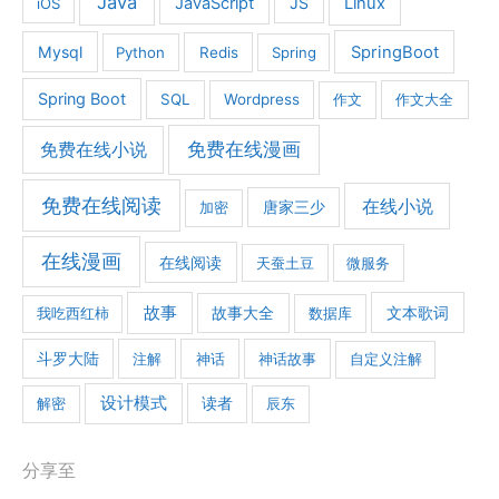
Java
JavaScript
JS
Linux
iOS
Mysql
SpringBoot
Python
Redis
Spring
Spring Boot
SQL
Wordpress
作文
作文大全
免费在线漫画
免费在线小说
免费在线阅读
在线小说
加密
唐家三少
在线漫画
在线阅读
天蚕土豆
微服务
故事
文本歌词
我吃西红柿
故事大全
数据库
斗罗大陆
注解
神话
神话故事
自定义注解
设计模式
解密
读者
辰东
分享至