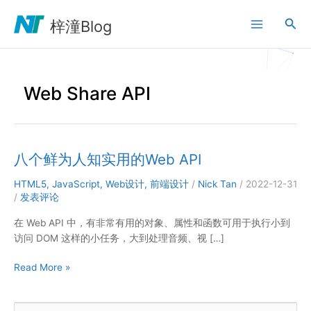
跳
搜
至
梓潼Blog
内
索
容
Web Share API
八个鲜为人知实用的Web API
HTML5
,
JavaScript
,
Web设计
,
前端设计
/
Nick Tan
/
2022-12-31
/
发表评论
在 Web API 中，有非常有用的对象、属性和函数可用于执行小到
访问 DOM 这样的小任务，大到处理音频、视 […]
八
Read More »
个
鲜
搜