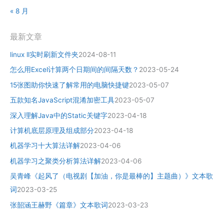
« 8 月
最新文章
linux ll实时刷新文件夹
2024-08-11
怎么用Excel计算两个日期间的间隔天数？
2023-05-24
15张图助你快速了解常用的电脑快捷键
2023-05-07
五款知名JavaScript混淆加密工具
2023-05-07
深入理解Java中的Static关键字
2023-04-18
计算机底层原理及组成部分
2023-04-18
机器学习十大算法详解
2023-04-06
机器学习之聚类分析算法详解
2023-04-06
吴青峰《起风了（电视剧【加油，你是最棒的】主题曲）》文本歌
词
2023-03-25
张韶涵王赫野《篇章》文本歌词
2023-03-23