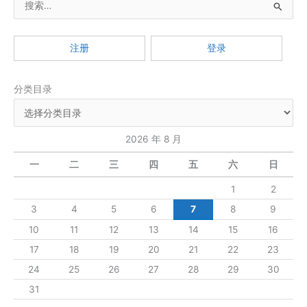
为
人
索
知
：
实
注册
登录
用
的
分类目录
Web
API
2026 年 8 月
一
二
三
四
五
六
日
1
2
3
4
5
6
7
8
9
10
11
12
13
14
15
16
17
18
19
20
21
22
23
24
25
26
27
28
29
30
31