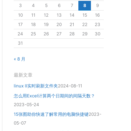
3
4
5
6
7
8
9
10
11
12
13
14
15
16
17
18
19
20
21
22
23
24
25
26
27
28
29
30
31
« 8 月
最新文章
linux ll实时刷新文件夹
2024-08-11
怎么用Excel计算两个日期间的间隔天数？
2023-05-24
15张图助你快速了解常用的电脑快捷键
2023-
05-07