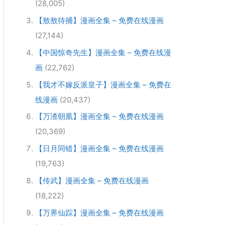
(28,005)
【敖敖待捕】漫画全集 – 免费在线漫画
(27,144)
【中国惊奇先生】漫画全集 – 免费在线漫
画
(22,762)
【我才不嫁反派皇子】漫画全集 – 免费在
线漫画
(20,437)
【万渣朝凰】漫画全集 – 免费在线漫画
(20,369)
【日月同错】漫画全集 – 免费在线漫画
(19,763)
【传武】漫画全集 – 免费在线漫画
(18,222)
【万界仙踪】漫画全集 – 免费在线漫画