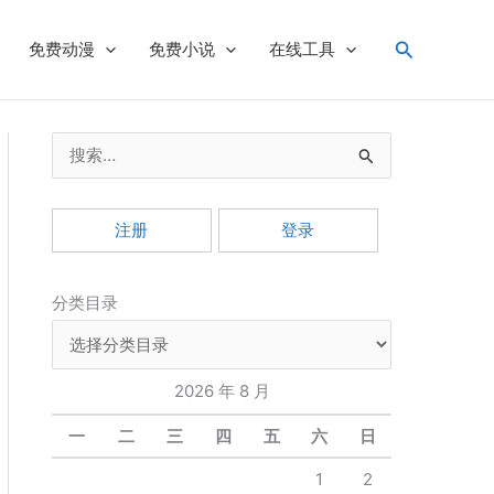
搜
免费动漫
免费小说
在线工具
索
搜
索
：
注册
登录
分类目录
2026 年 8 月
一
二
三
四
五
六
日
1
2