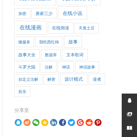
在线小说
加密
唐家三少
在线漫画
在线阅读
天蚕土豆
故事
微服务
我吃西红柿
文本歌词
故事大全
数据库
斗罗大陆
注解
神话
神话故事
设计模式
自定义注解
解密
读者
辰东
分享至