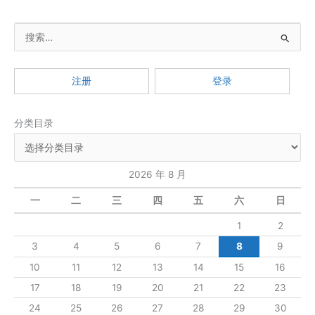
生
成
搜
验
证
索
码
：
报
注册
登录
错：
Cannot
分类目录
load
from
short
array
2026 年 8 月
because
一
二
三
四
五
六
日
“sun.awt.FontConfiguration.head“
is
1
2
null
3
4
5
6
7
8
9
10
11
12
13
14
15
16
17
18
19
20
21
22
23
24
25
26
27
28
29
30