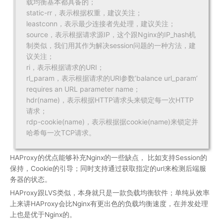
载均衡基本都具备的；
static-rr，表示根据权重，建议关注；
leastconn，表示最少连接者先处理，建议关注；
source，表示根据请求源IP，这个跟Nginx的IP_hash机
制类似，我们用其作为解决session问题的一种方法，建
议关注；
ri，表示根据请求的URI；
rl_param，表示根据请求的URl参数’balance url_param’
requires an URL parameter name；
hdr(name)，表示根据HTTP请求头来锁定每一次HTTP
请求；
rdp-cookie(name)，表示根据据cookie(name)来锁定并
哈希每一次TCP请求。
HAProxy的优点能够补充Nginx的一些缺点， 比如支持Session的
保持，Cookie的引导；同时支持通过获取指定的url来检测后端服
务器的状态。
HAProxy跟LVS类似，本身就只是一款负载均衡软件；单纯从效率
上来讲HAProxy会比Nginx有更出色的负载均衡速度，在并发处理
上也是优于Nginx的。