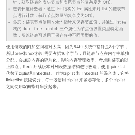
针，获取链表的表头节点和表尾节点的复杂度为 O(1)。
链表长度计数器：通过 list 结构的 len 属性来对 list 的链表节
点进行计数，获取节点数量的复杂度为O(1)。
多态：链表节点使用 void* 指针来保存节点值，并通过 list 结
构的 dup、free、match 三个属性为节点值设置类型特定函
数，所以链表可以用于保存各种不同类型的值。
使用链表的附加空间相对太高，因为64bit系统中指针是8个字节，
所以prev和next指针需要占据16个字节，且链表节点在内存中单独
分配，会加剧内存的碎片化，影响内存管理效率。考虑到链表的以
上缺点，Redis后续版本对列表数据结构进行改造，使用quicklist
代替了ziplist和linkedlist。 作为ziplist 和 linkedlist 的混合体，它将
linkedlist 按段切分，每一段使用 ziplist 来紧凑存储，多个 ziplist
之间使用双向指针串接起来。