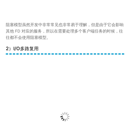
多路 复用指的是：多个socket连接复用一个线程。这种
模式下，内核不会去监视应用程序的连接，而是监视文
件描述符。
当客户端发起请求的时候，会生成不同事件类型的套接字。而在服
务端，因为使用了 I/O 多路复用技术，所以不是阻塞式的同步执
行，而是将消息放入 socket 队列（参考下图的 I/O Multiplexing
module），然后通过 File event Dispatcher 将其转发到不同的事
件处理器上，如accept、read、send。