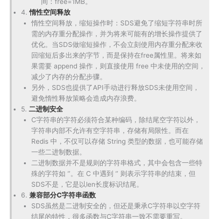
间：free=1MB。
4.
惰性空间释放
惰性空间释放，缩短操作时：SDS避免了缩短字符串时所
需的内存重分配操作，并为将来可能有的增长操作提供了
优化。当SDS做缩短操作，不会立刻使用内存重分配来收
回缩短后多出来的字节，而是保持在free属性里。将来如
果需要 append 操作，则直接使用 free 中未使用的空间，
减少了内存的分配步骤。
另外，SDS也提供了API手动进行释放SDS未使用空间，
避免惰性释放策略会造成内存浪费。
5.
二进制安全
C字符串的字符必须符合某种编码，除结尾空字符以外，
字符串内部不允许有空字符串，存储有局限性。而在
Redis 中，不仅可以存储 String 类型的数据，也可能存储
一些二进制数据。
二进制数据并不是规则的字符串格式，其中会包含一些特
殊的字符如 ‘’。在 C 中遇到 ‘’ 则表示字符串的结束，但
SDS不是，它是以len长度标识结尾。
6.
兼容部分C字符串函数
SDS虽然是二进制安全的，但还是秉承C字符串以空字符
结尾的特性，很多函数与C字符串一致不需要重写。