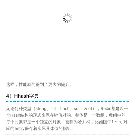
这样，性能就的得到了更大的提升。
4）Hhash字典
无论何种类型（string、list、hash、set、zset），Redis都是以一
个Hash结构的形式来保存键值对的。整体是一个数组，数组中的
每个元素都是一个独立的对象，被称为哈系桶，比如图中1 ~ n, 对
应的entry保存着实际具体值的指针。
上图中的全局哈希表，它的时间复杂度是 O(1)，只需要计算每个键
的哈希值，便知道对应的哈希桶位置，定位桶中的 entry ，并找到
对应数据。这个执行效率就很高了。为了解决可能存在的冲突，采