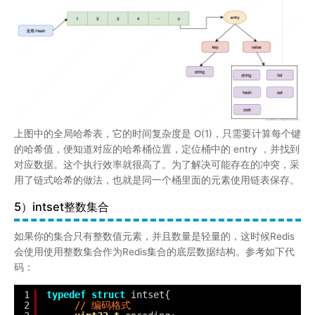
用了链式哈希的做法，也就是同一个桶里面的元素使用链表保存。
5）intset整数集合
如果你的集合只有整数值元素，并且数量是轻量的，这时候Redis
会使用使用整数集合作为Redis集合的底层数据结构。参考如下代
码：
1
typedef
struct
intset{
2
// 编码格式
3
uint32_t
encoding;
4
// 集合中的元素个数
5
uint32_t
length;
6
// 保存元素数据
7
int8_t
contents[];
8
} intset;
我们拆解下：
encoding：
编码方式
length：
数组中元素个数，也就是数组的整体长度
contents[]：
整数集合，集合的每个元素都是数组的一个数
组项（item）。具有以下特点：
按值的大小增序排列