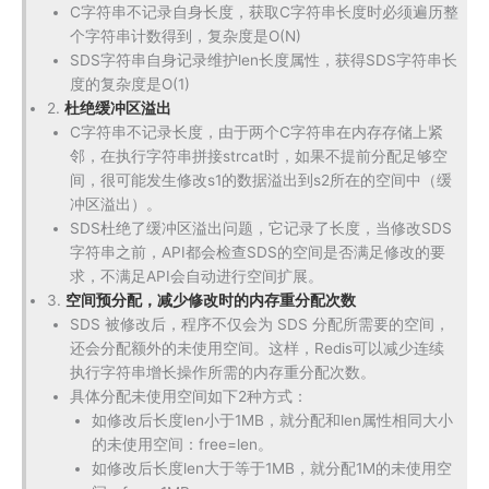
C字符串不记录自身长度，获取C字符串长度时必须遍历整
个字符串计数得到，复杂度是O(N)
SDS字符串自身记录维护len长度属性，获得SDS字符串长
度的复杂度是O(1)
2.
杜绝缓冲区溢出
C字符串不记录长度，由于两个C字符串在内存存储上紧
邻，在执行字符串拼接strcat时，如果不提前分配足够空
间，很可能发生修改s1的数据溢出到s2所在的空间中（缓
冲区溢出）。
SDS杜绝了缓冲区溢出问题，它记录了长度，当修改SDS
字符串之前，API都会检查SDS的空间是否满足修改的要
求，不满足API会自动进行空间扩展。
3.
空间预分配，减少修改时的内存重分配次数
SDS 被修改后，程序不仅会为 SDS 分配所需要的空间，
还会分配额外的未使用空间。这样，Redis可以减少连续
执行字符串增长操作所需的内存重分配次数。
具体分配未使用空间如下2种方式：
如修改后长度len小于1MB，就分配和len属性相同大小
的未使用空间：free=len。
如修改后长度len大于等于1MB，就分配1M的未使用空