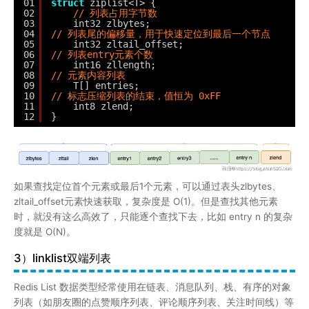
01
struct
ziplist<T> {
02
// 列表占用字节数
03
int32 zlbytes;
04
// 列表尾的偏移量，用于快速定位到最后一个节点
05
int32 zltail_offset; 
06
// 列表entry元素个数
07
int16 zllength; 
08
// 元素内容列表
09
T[] entries; 
10
// 标志压缩列表的结束，值恒为 0xFF
11
int8 zlend; 
12
}
如果查找定位首个元素或最后1个元素，可以通过表头zlbytes、
zltail_offset元素快速获取，复杂度是 O(1)。但是查找其他元素
时，就没有这么高效了，只能逐个查找下去，比如 entry n 的复杂
度就是 O(N)。
3）linklist双端列表
Redis List 数据类型经常使用在链表、消息队列、栈、有序的对象
列表（如朋友圈的点赞顺序列表、评论顺序列表、关注时间线）等