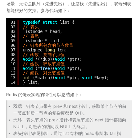
场景，无论是队列（先进先出），还是栈（先进后出），双端列表
都能很好的支持。参考代码如下：
01
typedef
struct
list {
02
// 表头
03
listnode * head;
04
// 表尾
05
listnode * tail;
06
// 链表所包含的节点数量
07
unsigned 
long
len;
08
// 函数：复制节点值
09
void
*(*dup)(
void
*ptr);
10
// 函数：释放节点值
11
void
(*
free
)(
void
*ptr);
12
// 函数：对比节点值
13
int
(*match)(
void
*ptr, 
void
*key);
14
} list;
Redis 的链表实现的特性可以总结如下：
双端：链表节点带有 prev 和 next 指针，获取某个节点的前
一节点和后一节点的复杂度都是 O(1)。
无环：表头节点的 prev 指针和表尾节点的 next 指针都指向
NULL，对链表的访问以 NULL 为终点。
表头指针/表尾指针：通过 list 结构的 head 指针和 tail 指