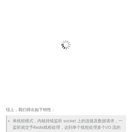
综上，我们得出如下特性：
单线程模式，内核持续监听 socket 上的连接及数据请求，一
监听就交予Redis线程处理，达到单个线程处理多个I/O 流的
效果。
epoll 提供了基于事件的回调机制。不同事件调用对应的事件
处理器。Redis可以持续性的高效处理事件，性能同步提升。
Redis 不阻塞任一客户端发起的请求，所以可以同时和多个客
户端连接并处理请求，聚币并发执行的能力。
三、高性能Redis总结
基于内存实现，而非磁盘，大都是简单的存取操作，资源主
要消耗在 IO 上，所以读取速度快。
数据结构：基于不同业务场景的高效数据结构
动态字符串(REDIS_STRING)：整数