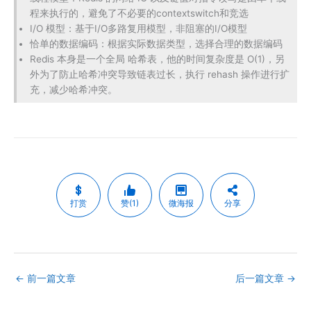
打赏
赞(1)
微海报
分享
←
前一篇文章
后一篇文章
→
相关文章
Java如何处理亿级以上的数据?
Java
,
Redis缓存
,
多线程
,
性能测试
/ 作者：
Nick Tan
/
2023-03-07
一、如何用Java几分钟处理完30亿个数据？ 首先，处
理30亿个数据是一项非常庞大和复杂的任务，需要针
对不同的 [&he…