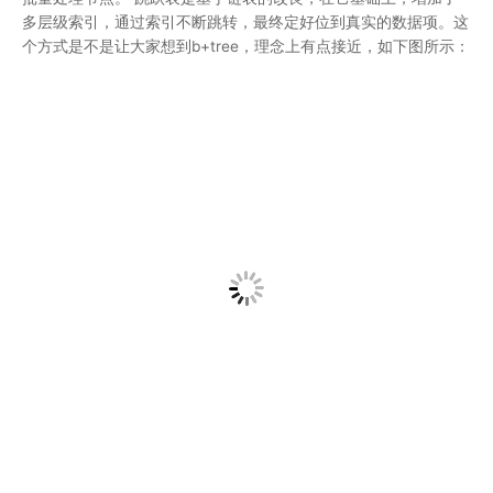
可以看出，需要获取 68 这个元素需要经历3次查找，需要获取 97
则需要经历4次查找。
4、单线程模型
Redis 的单线程主要是指Redis的网络IO和键值对读写是由一个线
程来完成的，Redis在处理客户端的请求时包括获取 (socket 读)、
解析、执行、内容返回 (socket 写) 等都由一个顺序串行的主线程
处理，这就是所谓的“单线程”。这也是Redis对外提供键值存储服
务的主要流程。但Redis的其他功能， 比如持久化、异步删除、集
群数据同步等等，其实是由额外的线程执行的。 可以这么说，