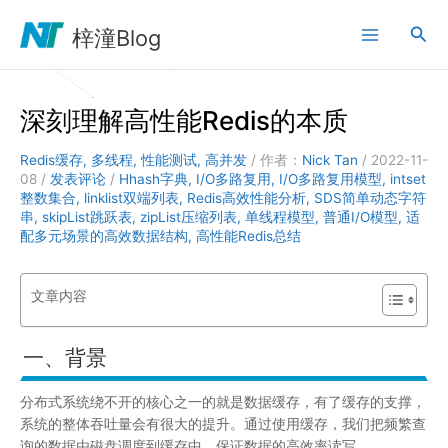
跳
搜
至
梓潼Blog
内
索
容
深刻理解高性能Redis的本质
Redis缓存
,
多线程
,
性能测试
,
高并发
/ 作者：
Nick Tan
/
2022-11-
08
/
发表评论
/
Hhash字典
,
I/O多路复用
,
I/O多路复用模型
,
intset
整数集合
,
linklist双端列表
,
Redis高效性能分析
,
SDS简单动态字符
串
,
skipList跳跃表
,
zipList压缩列表
,
单线程模型
,
普通I/O模型
,
适
配多元场景的高效数据结构
,
高性能Redis总结
文章内容
一、背景
分布式系统绕不开的核心之一的就是数据缓存，有了缓存的支撑，
系统的整体吞吐量会有很大的提升。通过使用缓存，我们把频繁查
询的数据由磁盘调度到缓存中，保证数据的高效率读写。