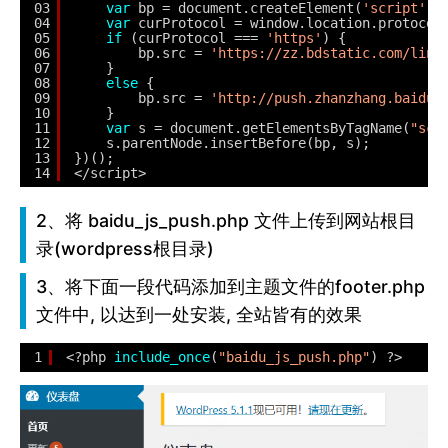
03
var
bp = document.createElement(
'script'
);
04
var
curProtocol = window.location.protocol
05
if
(curProtocol === 
'https'
) {
06
bp.src = 
'
https://zz.bdstatic.com/link
07
}
08
else
{
09
bp.src = 
'
http://push.zhanzhang.baidu.
10
}
11
var
s = document.getElementsByTagName(
"scr
12
s.parentNode.insertBefore(bp, s);
13
})();
14
</script>
2、将 baidu_js_push.php 文件上传到网站根目
录(wordpress根目录)
3、将下面一段代码添加到主题文件的footer.php
文件中, 以达到一处安装, 全站皆有的效果
1
<?php 
include_once
(
"baidu_js_push.php"
) ?>