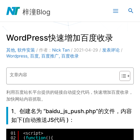
跳
搜
至
梓潼Blog
内
索
容
WordPress快速增加百度收录
其他
,
软件安装
/ 作者：
Nick Tan
/
2021-04-29
/
发表评论
/
Wordpress
,
百度
,
百度推广
,
百度收录
文章内容
利用百度站长平台提供的链接自动提交代码，快速增加百度收录，
加快网站内容抓取。
1、创建名为 “baidu_js_push.php”的文件，内容
如下(自动推送JS代码 )：
01
<script>
02
(
function
(){