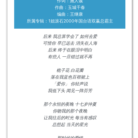
作词：施人诚
作曲：玉城千春
编曲：王继康
所属专辑：1姐滚石2000年国台语双赢总霸主
后来 我总算学会了 如何去爱
可惜你 早已远去 消失在人海
后来 终于在眼泪中明白
有些人 一旦错过就不再
桅子花 白花瓣
落在我蓝色百褶裙上
「爱你」 你轻声说
我低下头 闻见一阵芬芳
那个永恒的夜晚 十七岁仲夏
你吻我的那个夜晚
让我往后的时光 每当有感叹
总想起 当天的星光
那时候的爱情