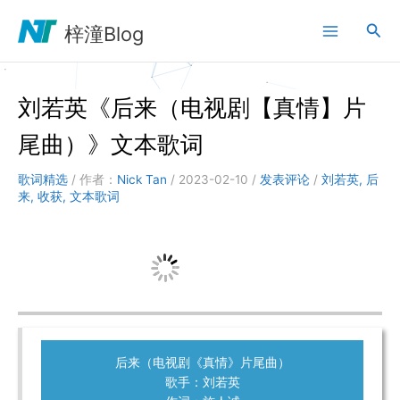
跳
搜
至
梓潼Blog
内
索
容
刘若英《后来（电视剧【真情】片
尾曲）》文本歌词
歌词精选
/ 作者：
Nick Tan
/
2023-02-10
/
发表评论
/
刘若英
,
后
来
,
收获
,
文本歌词
后来（电视剧《真情》片尾曲）
歌手：刘若英