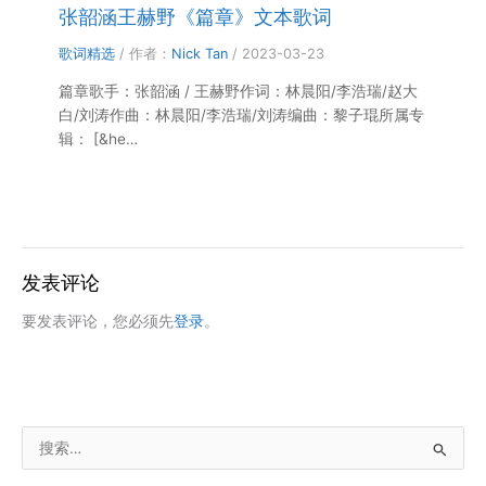
张韶涵王赫野《篇章》文本歌词
歌词精选
/ 作者：
Nick Tan
/
2023-03-23
篇章歌手：张韶涵 / 王赫野作词：林晨阳/李浩瑞/赵大
白/刘涛作曲：林晨阳/李浩瑞/刘涛编曲：黎子琨所属专
辑： [&he…
发表评论
要发表评论，您必须先
登录
。
搜
索