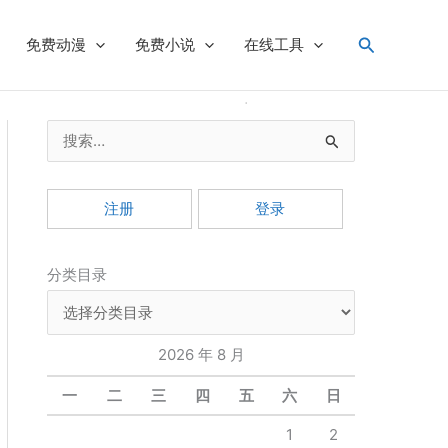
搜
免费动漫
免费小说
在线工具
索
搜
索
：
注册
登录
分类目录
2026 年 8 月
一
二
三
四
五
六
日
1
2