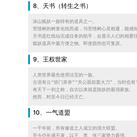
8、天书（转生之书）
涂山狐妖一族特有的道具之一。

苦情树的树浆化纸而成，与苦情树心灵相通，能感知
天书是红线仙完成任务的助手，会显示人们的相爱往
狐妖道具中最方便之物。即使损伤也可复原。
9、王权世家
人类世界最先使用法宝的一族。

古语有云“班门弄斧”“关公面前耍大刀”，当时也有
有天下一剑之称，自古以来就是除妖的最强家族。

然而，时至今日已经灭亡。
10、一气道盟
一千年前，所有修道之人成立的强大联盟。

至今仍长盛不衰，以王、李、张三家势力最强。