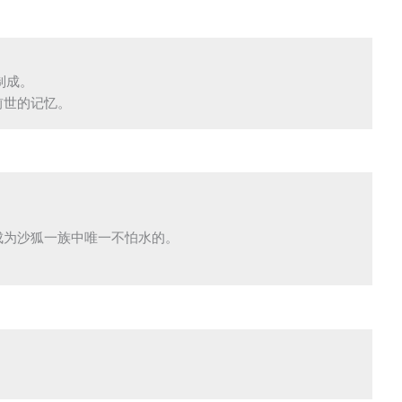
成。

前世的记忆。
为沙狐一族中唯一不怕水的。

。