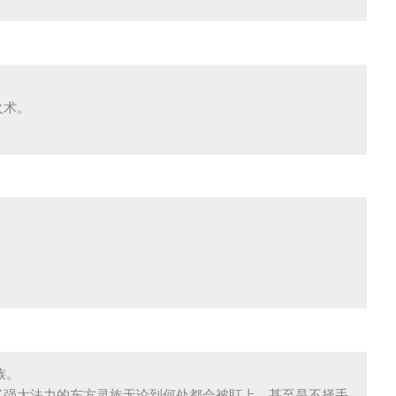
术。

。
