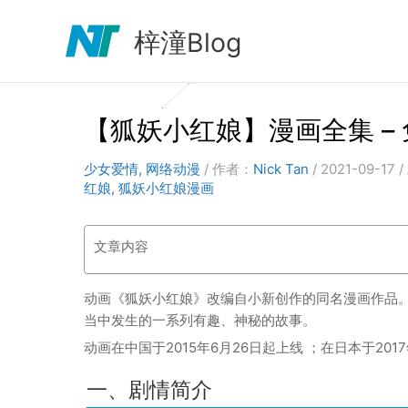
跳
至
梓潼Blog
内
容
【狐妖小红娘】漫画全集 –
少女爱情
,
网络动漫
/ 作者：
Nick Tan
/
2021-09-17
/
红娘
,
狐妖小红娘漫画
文章内容
动画《狐妖小红娘》改编自小新创作的同名漫画作品
当中发生的一系列有趣、神秘的故事。
动画在中国于2015年6月26日起上线 ；在日本于20
一、剧情简介