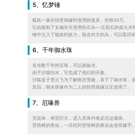
5、忆梦锤
狐妖一族在转世续缘时使用的道具。价格50万。

它由炼制了女娲补天使用的石头——五彩石的柴火木制
锤中注入了狐妖的妖力，敲击对方的头，可以取回
6、千年御水珠
名传数千年的宝珠，可以操纵水。

由于沙狐怕水，它也成了他们的天敌。

沙狐皇子梵云飞为了解救厉雪扬，吞下了御水珠，成
其后，御水珠被作为二人的转世续缘法宝使用了。
7、厄喙兽
无实体，体型巨大，进入其体内者必厄运缠身。

苦情树的害虫，一旦吃到苦情树的果实会变得棘手