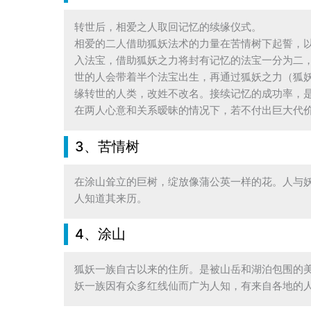
转世后，相爱之人取回记忆的续缘仪式。

相爱的二人借助狐妖法术的力量在苦情树下起誓，
入法宝，借助狐妖之力将封有记忆的法宝一分为二
世的人会带着半个法宝出生，再通过狐妖之力（狐
缘转世的人类，改姓不改名。接续记忆的成功率，是
在两人心意和关系暧昧的情况下，若不付出巨大代
3、苦情树
在涂山耸立的巨树，绽放像蒲公英一样的花。人与
人知道其来历。
4、涂山
狐妖一族自古以来的住所。是被山岳和湖泊包围的美
妖一族因有众多红线仙而广为人知，有来自各地的