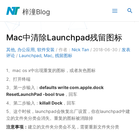
跳
搜
至
梓潼Blog
内
索
容
Mac中清除Launchpad残留图标
其他
,
办公应用
,
软件安装
/ 作者：
Nick Tan
/
2018-06-30
/
发表
评论
/
Launchpad
,
Mac
,
残留图标
1、mac os x中出现重复的图标，或者灰色图标
2、打开终端
defaults write com.apple.dock
3、第一步输入：
ResetLaunchPad -bool true
，回车
killall Dock
4、第二步输入：
，回车
5、这个时候，launchpad会恢复出厂设置，你在launchpad中建
立的文件夹分类会消失。重复的图标被消除掉
注意事项：
建立的文件夹分类会不见，需要重新文件夹分类