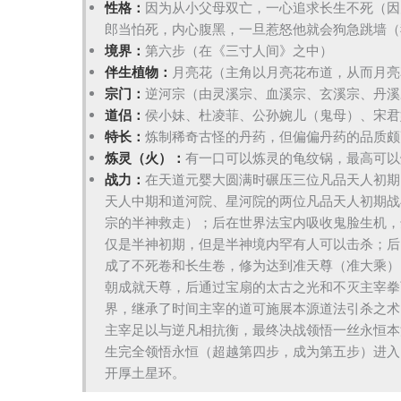
性格：
因为从小父母双亡，一心追求长生不死（因
郎当怕死，内心腹黑，一旦惹怒他就会狗急跳墙（
境界：
第六步（在《三寸人间》之中）
伴生植物：
月亮花（主角以月亮花布道，从而月亮
宗门：
逆河宗（由灵溪宗、血溪宗、玄溪宗、丹溪
道侣：
侯小妹、杜凌菲、公孙婉儿（鬼母）、宋君
特长：
炼制稀奇古怪的丹药，但偏偏丹药的品质颇
炼灵（火）：
有一口可以炼灵的龟纹锅，最高可以
战力：
在天道元婴大圆满时碾压三位凡品天人初期
天人中期和道河院、星河院的两位凡品天人初期战
宗的半神救走）；后在世界法宝内吸收鬼脸生机，
仅是半神初期，但是半神境内罕有人可以击杀；后
成了不死卷和长生卷，修为达到准天尊（准大乘）
朝成就天尊，后通过宝扇的太古之光和不灭主宰拳
界，继承了时间主宰的道可施展本源道法引杀之术
主宰足以与逆凡相抗衡，最终决战领悟一丝永恒本
生完全领悟永恒（超越第四步，成为第五步）进入
开厚土星环。