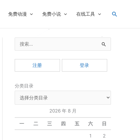
搜
免费动漫
免费小说
在线工具
索
搜
索
：
注册
登录
分类目录
2026 年 8 月
一
二
三
四
五
六
日
1
2