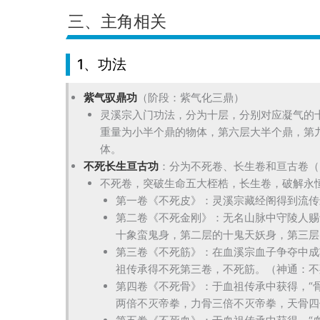
三、主角相关
1、功法
紫气驭鼎功
（阶段：紫气化三鼎）
灵溪宗入门功法，分为十层，分别对应凝气的
重量为小半个鼎的物体，第六层大半个鼎，第
体。
不死长生亘古功
：分为不死卷、长生卷和亘古卷（
不死卷，突破生命五大桎梏，长生卷，破解永
第一卷《不死皮》：灵溪宗藏经阁得到流传
第二卷《不死金刚》：无名山脉中守陵人赐
十象蛮鬼身，第二层的十鬼天妖身，第三层
第三卷《不死筋》：在血溪宗血子争夺中成
祖传承得不死第三卷，不死筋。（神通：不
第四卷《不死骨》：于血祖传承中获得，“
两倍不灭帝拳，力骨三倍不灭帝拳，天骨四