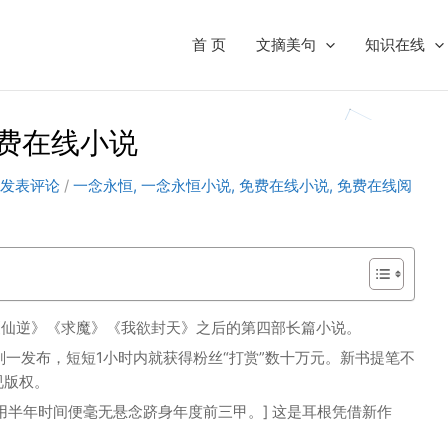
首 页
文摘美句
知识在线
免费在线小说
发表评论
/
一念永恒
,
一念永恒小说
,
免费在线小说
,
免费在线阅
《仙逆》《求魔》《我欲封天》之后的第四部长篇小说。
上刚一发布，短短1小时内就获得粉丝“打赏”数十万元。新书提笔不
视版权。
用半年时间便毫无悬念跻身年度前三甲。] 这是耳根凭借新作