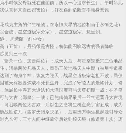
为小时候父母就死在他面前，所以一心追求长生）。平时吊儿
我认真起来自己都害怕），好友遇到危险奋不顾身营救
花成为主角的伴生植物，在永恒大界的地位相当于永恒之花）
宗合成，星空道极宗分宗）、星空道极宗、魁皇朝。
婉 、周紫陌（红尘女）
高（五阶），丹药很是古怪，貌似能召唤远古的强者降临
炼灵到三十次
（斩杀一位，逃走两位）；成天人后，与星空道极宗三位地品
斗，斩杀两位凡品天人，重伤三位地品天人中期（被星空道极
达到了肉身半神，恢复力逆天，战星空道极宗老祖不败，虽仅
因被天尊欲要炼成不死长生丹，完成了守陵人的最终计划，修
，施展长生卷五大道法和水泽国度可与天尊初期一战；在圣皇
可与太古（邪皇）一战；已凭借仙界最后一丝气运晋升太古境
，可召唤两位太古奴，后以生之念将生机点亮宇宙五成，成为
源战胜逆凡（四罗天指杀灭圣），后重造万物生机起源引导众
时光长河，三寸人间中继孟浩后达到煌天境（修道第十步）离