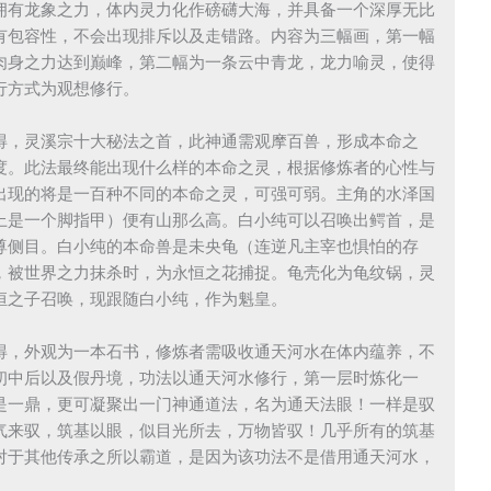
拥有龙象之力，体内灵力化作磅礴大海，并具备一个深厚无比
有包容性，不会出现排斥以及走错路。内容为三幅画，第一幅
肉身之力达到巅峰，第二幅为一条云中青龙，龙力喻灵，使得
行方式为观想修行。
得，灵溪宗十大秘法之首，此神通需观摩百兽，形成本命之
度。此法最终能出现什么样的本命之灵，根据修炼者的心性与
出现的将是一百种不同的本命之灵，可强可弱。主角的水泽国
上是一个脚指甲）便有山那么高。白小纯可以召唤出鳄首，是
尊侧目。白小纯的本命兽是未央龟（连逆凡主宰也惧怕的存
，被世界之力抹杀时，为永恒之花捕捉。龟壳化为龟纹锅，灵
恒之子召唤，现跟随白小纯，作为魁皇。
得，外观为一本石书，修炼者需吸收通天河水在体内蕴养，不
初中后以及假丹境，功法以通天河水修行，第一层时炼化一
是一鼎，更可凝聚出一门神通道法，名为通天法眼！一样是驭
气来驭，筑基以眼，似目光所去，万物皆驭！几乎所有的筑基
对于其他传承之所以霸道，是因为该功法不是借用通天河水，