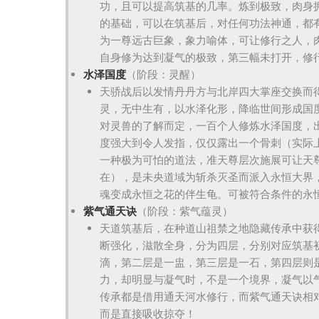
功，且可以提高筑基的几率。炼到极致，肉身
的基础，可以在筑基后，对任何功法神通，都
为一尊远古巨象，象力喻体，可让修行之人，
自身修为达到凝气的极致，第三幅未打开，修
水泽国度
（阶段：灵醒）
天骄战后以发情丹丹方与北岸四大掌座交换而
灵，无中生有，以水泽化形，降临世间形成国
对灵兽的了解而定，一百个人修炼水泽国度，
度强大到令人发指，仅仅露出一个骨刺（实际
一种极为可怕的道法，准天尊层次施展可让天
在），是未央道域为斩杀灭圣而派入永恒大界
魂变成永恒之花的伴生龟。可被符合条件的永
紫气通天诀
（阶段：紫气蕴灵）
天道筑基后，在种道山祖禁之地隐藏传承中获
断强化，滋散全身，分为四层，分别对应筑基
滴，第二层是一盅，第三层是一石，第四层则
力，却明显与凝气时，不是一个境界，凝气以
传承都是借用通天河水修行，而紫气通天诀相
而是直接吸收掠夺！