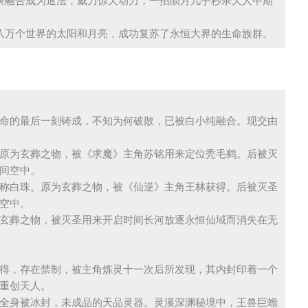
诀融合成为道法，威力惊天动力，一招陨月几乎秒杀天人中期
八万个世界的太阳和月亮，成功复苏了永恒大界的生命族群。
命的最后一刻铸成，不知为何破散，已被白小纯融合。现交由
原为玄葬之物，被《求魔》主角苏铭用来定位秃毛鹤。后被灭
间空中。
称白珠。原为玄葬之物，被《仙逆》主角王林获得。后被灭圣
空中。
玄葬之物，被灭圣用来开启时间长河放逐永恒仙域而消失在无
得，存在禁制，被主角炼灵十一次后所发现，其内封印着一个
重创天人。
全身被冰封，未成品的天品灵器。灵溪深渊秘境中，王兽巨蟾