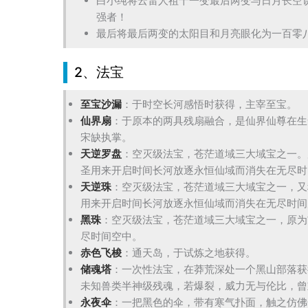
白小纯将云雷人祖十一变最后两变与日月长空
强者！
最后将最后两变的太阳目和月亮眼化为一百零
2、法宝
至宝沙漏
：于时空长河感悟时获得，主宰至宝。
仙界扇
：于原本的两具残扇融合，是仙界仙尊在生
宋缺执掌。
天逆罗盘
：空灭级法宝，苍茫道域三大域宝之一。
圣用来开启时间长河放逐永恒仙域而消失在无尽时
天逆珠
：空灭级法宝，苍茫道域三大域宝之一，又
用来开启时间长河放逐永恒仙域而消失在无尽时间
黑珠
：空灭级法宝，苍茫道域三大域宝之一，原为
尽时间空中。
赤色飞梭
：通天岛，于试炼之地获得。
储魂塔
：一次性法宝，在莽荒深处一个黑山部落获
未知兽类半神级残魂，若爆裂，威力无与伦比，曾
永夜伞
：一把黑色的伞，带有寒气扑面，触之仿佛