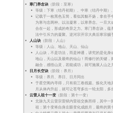
寒门养念诀
（阶段：至寒）
等级：下寒（结丹初期）、中寒（结丹中期）
记载于一枚黑色玉简，看似其貌不扬，拿在手
为寒与念两种。以法凝寒，以寒养念。一旦大
合在一起，形成的奇异之力。寒门养念诀，蕴
法中引斥力的凝聚。逆河宗开宗大典后寒宗赐
人山诀
（阶段：人山）
等级：人山、地山、天山、仙山
人山诀，不是功法，而是神通，讲究的是化身
地山，天山以及最终的仙山！而修行的关键，
融合，感悟山灵，若能成功，就可施展人山之
日月长空诀
（阶段：养月）
等级：养月、养日、日月同出
于星空阁内寻得，只有前三卷残篇。炼化天地
月从体内升起，就可让苍穹多出一轮太阳，多
云雷人祖十一变
（阶段：第十一变）
北脉九天云雷宗雷狱内雷祖交换而得，其中一
祖；第十变将自身左眼变化成皓月，最终的第