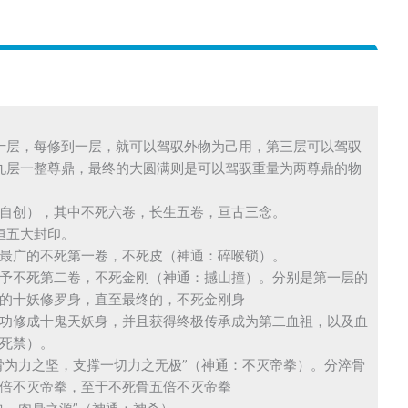
十层，每修到一层，就可以驾驭外物为己用，第三层可以驾驭
九层一整尊鼎，最终的大圆满则是可以驾驭重量为两尊鼎的物
自创），其中不死六卷，长生五卷，亘古三念。
恒五大封印。
最广的不死第一卷，不死皮（神通：碎喉锁）。
予不死第二卷，不死金刚（神通：撼山撞）。分别是第一层的
的十妖修罗身，直至最终的，不死金刚身
功修成十鬼天妖身，并且获得终极传承成为第二血祖，以及血
死禁）。
骨为力之坚，支撑一切力之无极”（神通：不灭帝拳）。分淬骨
倍不灭帝拳，至于不死骨五倍不灭帝拳