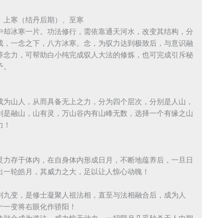
、上寒（结丹后期）、至寒
中却冰寒一片。功法修行，需依靠通天河水，改变其结构，分
成，一念之下，八方冰寒。念，为驭力达到极致后，与意识融
养念力，可帮助白小纯完成驭人大法的修炼，也可完成引斥秘
予。
成为山人，从而具备无上之力，分为四个层次，分别是人山，
则是融山，山有灵，万山谷内有山峰无数，选择一个有缘之山
力！
灵力存于体内，在自身体内形成日月，不断地蕴养后，一旦日
出一轮皓月，其威力之大，足以让人惊心动魄！
到九变，是修士凝聚人祖法相，直至与法相融合后，成为人
十一变将右眼化作骄阳！