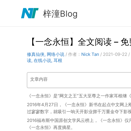
跳
至
梓潼Blog
内
容
【一念永恒】全文阅读 – 
修真仙侠
,
网络小说
/ 作者：
Nick Tan
/
2021-09-22
/
读
,
在线小说
,
耳根
文章内容
《一念永恒》是“网文之王”五大至尊之一作家耳根继
2016年4月27日，《一念永恒》新书在起点中文网
过寥寥数字，就吸引一响天开影业掷千万重金夺下影
2016福布斯中国原创文学风云榜上，《一念永恒》仅
《一念永恒》再度摘星。