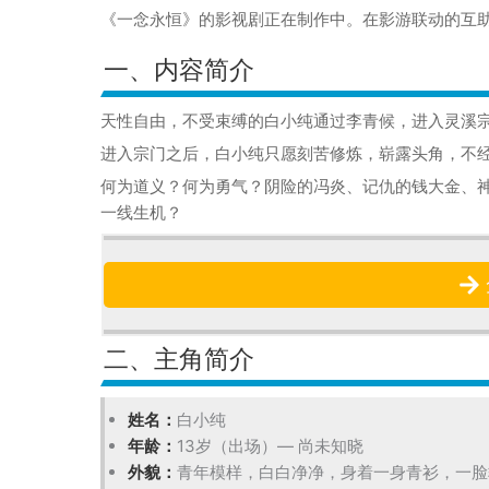
《一念永恒》的影视剧正在制作中。在影游联动的互
一、内容简介
天性自由，不受束缚的白小纯通过李青候，进入灵溪
进入宗门之后，白小纯只愿刻苦修炼，崭露头角，不
何为道义？何为勇气？阴险的冯炎、记仇的钱大金、
一线生机？
二、主角简介
姓名：
白小纯
年龄：
13岁（出场）— 尚未知晓
外貌：
青年模样，白白净净，身着一身青衫，一脸