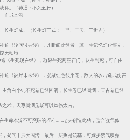
血，肉身之源”（神通：神杀）。
获得。（神通：不死五行）
，血成本源
、长生灯成。（长生灯三式：一己、二天、三世界）
神通《轮回过去经》，凡听闻此经者，其一生记忆幻化符文，
惊天动地
神通《生死现在经》，凝聚生死两座石门，从生到死，可自由
神通《彼岸未来经》，凝聚红色彼岸花，敌人的攻击造成伤害
。主角白小纯不死卷已经圆满，长生卷已经圆满，亘古卷已经
杀之术，天尊圆满施展可以重伤太古。
在生命本源不可突破的桎梏……老夫创造此功，适合凝气修
层，凝气十层大圆满，最后一层则是筑基，可嫁接紫气驭鼎