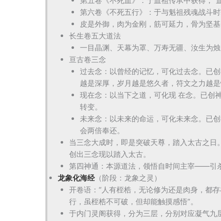
第五卷《不死血》：于血祖传承中获得，“
第六卷《不死五行》：于与魁祖残魂战斗时
皮是外御，肉为金刚，筋可延力，骨为坚基
长生卷五大道法
一目晶渊、天幕为罩、万寿无疆、汝生为烛
亘古卷三念
过去念：以曾经的记忆，可化过去念。已创
越是深厚，岁月越是悠久者，符文之力越是
现在念：以当下之道，可化现 在念。已创
转变。
未来念：以未来的命运，可化未来念。已创
会两倍奉还。
当三念大成时，即是突破天尊，踏入太古之日
创出三念现以踏入太古。
第四神通：本源道法，领悟自时间主宰——引
龙象化海经
（阶段：龙象之灵）
开卷语：“人有桎梏，无论修为还是肉身，都存
行，虽桎梏不可破，但却能触摸感悟”。
于内门灵阁获得，分为三层，分别对应凝气九