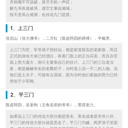
齐铁嘴不可说破，算尽天机一声叹；

解九爷执迷破局，虚空丈量临湘城；

惊天变风云难测，化传说九门提督。
1、上三门
张启山（张大佛爷），二月红（陈皮阿四的师傅），半截李。
上三门为官，军爷戏子拐杖仙，都是家道殷实的老家族，而且
正式的身份大体已经漂白，有着门面上的正当买卖，而且在官
面上势力庞大，倒斗主要靠自己的伙计。上三门的三位老当
家，都是赫赫有名的老瓢把子，当时道上说一不二的人物。说
他们是土夫子，可能有点屈就，因为当时他们家族的势力已经
类似于小军阀。
2、平三门
陈皮阿四，吴老狗（主角吴邪的爷爷），黑背老六。
如果说上三门的传说大部分都是英名、美名或者是市井八卦，
平三门的传说大部分就是恶名了。平三门为贼，阎罗浪子笑面