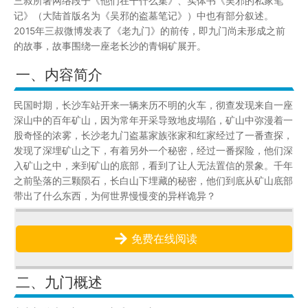
三叔所著网络段子《他们在干什么集》、实体书《吴邪的私家笔
记》（大陆首版名为《吴邪的盗墓笔记》）中也有部分叙述。
2015年三叔微博发表了《老九门》的前传，即九门尚未形成之前
的故事，故事围绕一座老长沙的青铜矿展开。
一、内容简介
民国时期，长沙车站开来一辆来历不明的火车，彻查发现来自一座
深山中的百年矿山，因为常年开采导致地皮塌陷，矿山中弥漫着一
股奇怪的浓雾，长沙老九门盗墓家族张家和红家经过了一番查探，
发现了深埋矿山之下，有着另外一个秘密，经过一番探险，他们深
入矿山之中，来到矿山的底部，看到了让人无法置信的景象。千年
之前坠落的三颗陨石，长白山下埋藏的秘密，他们到底从矿山底部
带出了什么东西，为何世界慢慢变的异样诡异？
免费在线阅读
二、九门概述