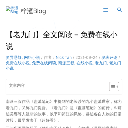
跳
搜
至
梓潼Blog
内
索
容
【老九门】全文阅读 – 免费在线小
说
灵异悬疑
,
网络小说
/ 作者：
Nick Tan
/
2021-09-24
/
发表评论
/
免费在线小说
,
免费在线阅读
,
南派三叔
,
在线小说
,
老九门
,
老九门
小说
文章内容
南派三叔作品《盗墓笔记》中提到的老长沙的九个盗墓世家，称为
老九门，又称九门提督。《老九门》是《盗墓笔记》的前传，即讲
述吴邪等人祖辈的故事，以平和简短的风格，讲述各自人物的日常
片段，最早发表于《超好看》。