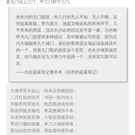
老九门分上三门，平三门和下三门。
老长沙的九门提督，外八行的无人不知，无人不晓，这
些盗墓家族，势力庞大，涵盖文物走私的所有环节，几
乎所有的冥器，流出长沙必然经过其中某一家。为何称
呼为九门提督有多种说法，其中最被认可的是，因为古
代大城都有九个城门，来往的客商进出城必须选择其中
的一个，而老九门取的就是这个意思，在长沙城里做买
卖，你只能在这九大势力中选择一个，没有其它路可以
走。
——出自盗墓笔记番外本《吴邪的盗墓笔记》
大佛爷军令如山，独承后世嗔恨怨；

二月红铅华洗尽，冲冠一怒为佳人；

半截李死里逃生，唯恋寡嫂成奇闻；

陈皮四狠戾毒绝，青花蟹藏情不表；

吴老狗笑面若佛，大智若愚避浩劫；

黑背六癫狂痴傻，单刀入地斩神鬼；

霍仙姑犹胜须眉，周旋寰转慑容威；
