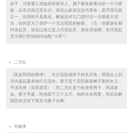
孙子，与普通人混血的张家后人。属于被本家逐出的一个小家
族，从东北南迁至长沙。张启山参加过近代革命，是开国元勋
之一，但用的不是真名。解放后对九门进行过一次彻底大清
洗，目的是为了保护一个无法现世的秘密。（注：张家族长都
叫张起灵，张启山祖父是上代张起灵，原名张瑞桐。末代张起
灵为我们所知的闷油瓶"小哥"）
二月红
（陈皮阿四的师傅），长沙花鼓戏班子的名旦角，用戏台上的
功夫盗起墓来如行云流水。妻子是个卖阳春面摊子家的女儿，
平淡无奇（吴邪原话），而二月红是个标准美男子，风流多
金。妻子早逝，给他留下三个儿子。他终生未再娶，死后在解
雨臣的主持下将其与妻子合葬。
半截李