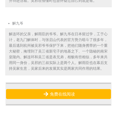
齐羽还活着。吴邪在懵懂时也曾怀疑过自己到底是谁。
解九爷
解连环的父亲，解雨臣的爷爷。解九爷在日本留过学，工于心
计，老九门解体时，与张启山代表的官方势力暗斗了很多年，
最后逃到杭州被吴邪爷爷保护下来，把他们随身携带的一个重
大秘密，掩埋到了吴三省新宅子的地基之下、一个隐秘的南宋
皇陵内。解连环和吴三省是表兄弟，相貌有些相似，多年来共
用同一身份，吴邪的三叔实际上是两个人。解雨臣也在幕后支
持吴家生意，吴家后来的发展其实是两家共同作用的结果。
免费在线阅读