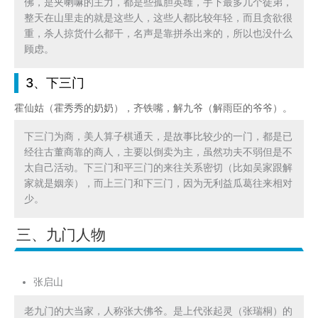
佛，是夹喇嘛的主力，都是些孤胆英雄，手下最多几个徒弟，
整天在山里走的就是这些人，这些人都比较年轻，而且贪欲很
重，杀人掠货什么都干，名声是靠拼杀出来的，所以也没什么
顾虑。
3、下三门
霍仙姑（霍秀秀的奶奶），齐铁嘴，解九爷（解雨臣的爷爷）。
下三门为商，美人算子棋通天，是故事比较少的一门，都是已
经往古董商靠的商人，主要以倒卖为主，虽然功夫不弱但是不
太自己活动。下三门和平三门的来往关系密切（比如吴家跟解
家就是姻亲），而上三门和下三门，因为无利益瓜葛往来相对
少。
三、九门人物
张启山
老九门的大当家，人称张大佛爷。是上代张起灵（张瑞桐）的