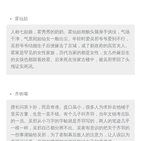
霍仙姑
人称七姑娘，霍秀秀的奶奶。霍仙姑相貌头脑身手俱佳，气场
干净，气质宛如仙女一般出尘。年轻时爱吴邪爷爷爱到不行，
吴邪爷爷结婚生子后便嫁去了京城，成了新政府的高官夫人。
霍家是罕见的女性家族，历代当家的都是女性，女儿外嫁后生
的女孩也都跟着姓霍。后来死在张家古楼中，被吴邪带回了头
颅证实死讯。
齐铁嘴
擅长问算卜卦，而且奇准。盘口虽小，很多人为求卦去他铺子
里买古董，生意一直不错。有个儿子叫齐羽，当年文锦考古队
的一员。吴邪从小习字的字帖就是齐羽写的，两人的笔迹几乎
一模一样，吴邪自己都分辨不出。吴家有意识的把关于齐羽的
一些事灌输给吴邪，为了牵制幕后敌人的注意力，让人误以为