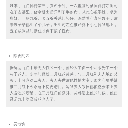
姓李，九门排行第三，真名未知。一次盗墓时被同伴打断腿封
在了古墓里，侥幸逃出后只剩了半条命，从此心狠手辣，极为
多疑。与解九爷、吴五爷关系比较好。深爱着守寡的嫂子，后
来嫂子给他生了个儿子，出生时差点被产婆不小心摔到地上，
五爷放狗及时接住才保下孩子性命。
陈皮阿四
据称是九门中最无人性的一个，曾经为了倒一个斗杀光了一个
村子的人。少年时做过二月红的徒弟，对二月红和夫人敬如父
母，十分喜欢二夫人。夫人去世后他性情大变，因为心狠手辣
被二月红下令永远不得再进门。每到夫人祭日他依然会带上夫
人爱吃的螃蟹，在二月红门前祭拜。吴邪遇上他的时候，他已
经是九十岁高龄的老人了。
吴老狗