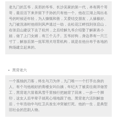
老九门的五爷，吴邪的爷爷。长沙吴家的第一代，本有两个哥
哥，最后活下来并留下子孙的只有他一个。他在江湖上闯出名
号的时候还年轻，为人慷慨和善，又爱结交朋友，人缘极好。
九门被洗涤时他得到风声逃过一劫，去松花江畔找到张启山，
在张启山建议下去了杭州，之后经解九爷介绍娶了解家表小
姐，做了上门女婿，有三个儿子。五爷好狗，身边养有一只三
寸丁，解放后第一批军用犬培育机构，就是在他分布于各地的
狗场建立起来的。
黑背老六
一个孤独的刀客，终生与刀为伴，九门唯一一个打手出身的
人。有个与他相好的青楼女叫白姨，年纪大了被卖往南洋做苦
工，黑背老六冒着风雪千里独行把她背了回来，一步一个脚
印，这女人后半辈子就死心塌地跟了他。黑背老六活到解放
后，十年浩劫中与红卫兵发生冲突被打死。他的一生，是典型
旧社会的悲剧人物。