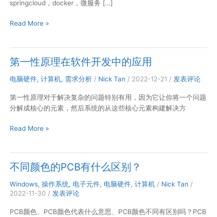
springcloud，docker，微服务 […]
计
Read More »
算
机
底
第一性原理在软件开发中的应用
层
原
电脑硬件
,
计算机
,
需求分析
/
Nick Tan
/
2022-12-21
/
发表评论
理
第一性原理对于解决复杂的问题特别有用，因为它让你将一个问题
及
分解成核心的元素，然后系统的从这些核心元素构建解决方
组
成
第
Read More »
部
一
分
性
原
不同颜色的PCB有什么区别？
理
在
Windows
,
操作系统
,
电子元件
,
电脑硬件
,
计算机
/
Nick Tan
/
软
2022-11-30
/
发表评论
件
PCB颜色、PCB颜色代表什么意思、PCB颜色不同有区别吗？PCB
开