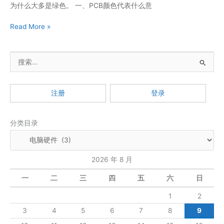
为什么大多是绿色。 一、PCB颜色代表什么意
发
中
不
Read More »
的
同
应
颜
用
搜
色
的
索
PCB
：
有
注册
登录
什
么
分类目录
区
别？
2026 年 8 月
一
二
三
四
五
六
日
1
2
3
4
5
6
7
8
9