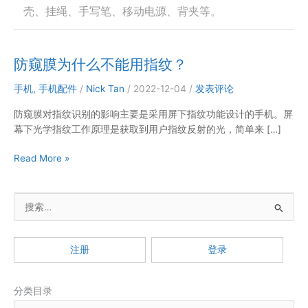
壳、挂绳、手写笔、移动电源、背夹等。
防窥膜为什么不能用指纹？
手机
,
手机配件
/
Nick Tan
/
2022-12-04
/
发表评论
防窥膜对指纹识别的影响主要是采用屏下指纹功能设计的手机。屏
幕下光学指纹工作原理是获取到用户指纹反射的光，简单来 […]
防
Read More »
窥
膜
搜
为
什
索
么
：
不
注册
登录
能
用
分类目录
指