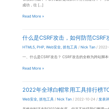
成功，往 […]
网
Read More »
络
安
全
什么是CSRF攻击，如何防范CSRF
之
暴
HTML5
,
PHP
,
Web安全
,
抓包工具
/
Nick Tan
/
2022-
力
破
一、什么是CSRF攻击？ CSRF攻击的全称为跨站脚本伪造，也
解
什
Read More »
进
么
化
是
史
CSRF
2022年全球白帽常用工具排行榜TOP
攻
击，
Web安全
,
抓包工具
/
Nick Tan
/
2022-10-24
/
发表
如
何
虽然此时还未到2022年年底，但并不妨碍我们整理一