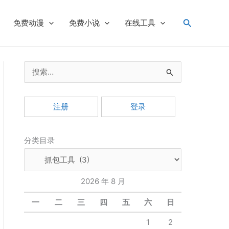
搜
免费动漫
免费小说
在线工具
索
搜
索
：
注册
登录
分类目录
2026 年 8 月
一
二
三
四
五
六
日
1
2