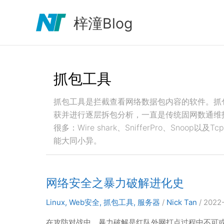
跳
至
梓潼Blog
内
容
抓包工具
抓包工具是拦截查看网络数据包内容的软件。抓
获并进行逐层拆包分析，一直是传统固网数通维
很多：Wire shark、SnifferPro、Sno
能大同小异。
网络安全之暴力破解进化史
Linux
,
Web安全
,
抓包工具
,
服务器
/
Nick Tan
/
2022
在攻防对战中，暴力破解是红队外网打点过程中不可