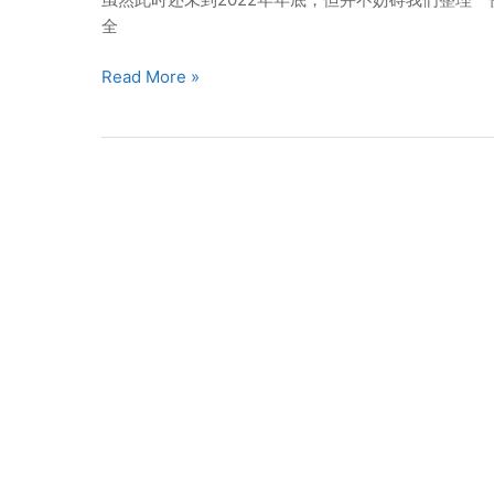
防
全
范
2022
Read More »
CSRF
年
攻
全
击？
球
白
帽
常
用
工
具
排
行
榜
TOP
10