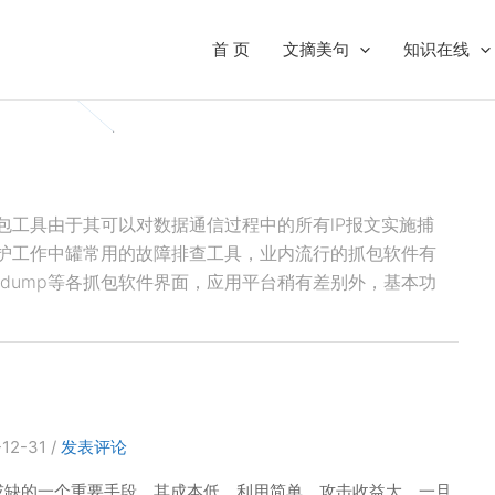
首 页
文摘美句
知识在线
包工具由于其可以对数据通信过程中的所有lP报文实施捕
护工作中罐常用的故障排查工具，业内流行的抓包软件有
op以及Tcpdump等各抓包软件界面，应用平台稍有差别外，基本功
-12-31
/
发表评论
或缺的一个重要手段。其成本低，利用简单，攻击收益大，一旦