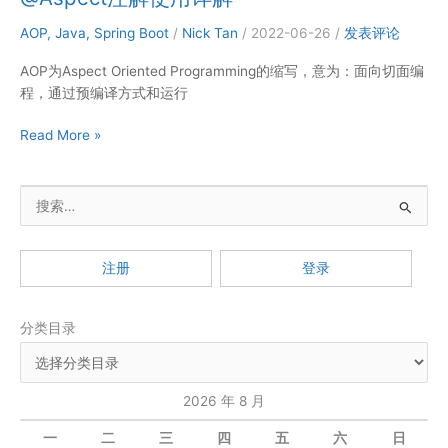
使
用
AOP
,
Java
,
Spring Boot
/
Nick Tan
/
2022-06-26
/
发表评论
详
AOP为Aspect Oriented Programming的缩写，意为：面向切面编
情
程，通过预编译方式和运行
@Aspect
Read More »
注
解
搜
使
用
索
详
：
解
注册
登录
分类目录
2026 年 8 月
一
二
三
四
五
六
日