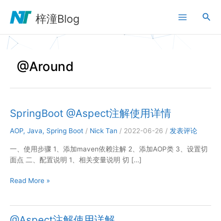
跳
搜
至
梓潼Blog
内
索
容
@Around
SpringBoot @Aspect注解使用详情
AOP
,
Java
,
Spring Boot
/
Nick Tan
/
2022-06-26
/
发表评论
一、使用步骤 1、添加maven依赖注解 2、添加AOP类 3、设置切
面点 二、配置说明 1、相关变量说明 切 […]
SpringBoot
Read More »
@Aspect
注
解
@Aspect注解使用详解