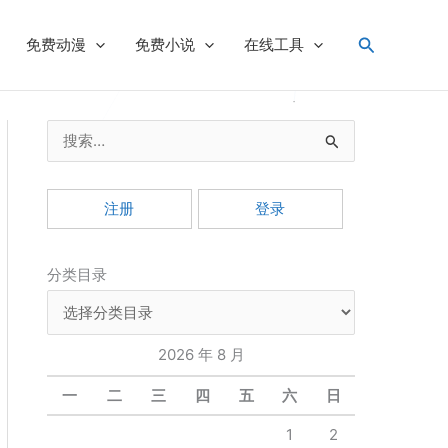
搜
免费动漫
免费小说
在线工具
索
搜
索
：
注册
登录
分类目录
2026 年 8 月
一
二
三
四
五
六
日
1
2