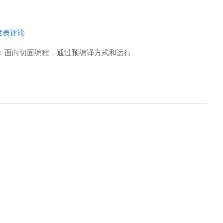
发表评论
的缩写，意为：面向切面编程，通过预编译方式和运行