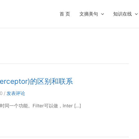
首 页
文摘美句
知识在线
nterceptor)的区别和联系
30
/
发表评论
同一个功能。Filter可以做，Inter […]