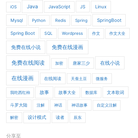
Java
JavaScript
JS
Linux
iOS
Mysql
SpringBoot
Python
Redis
Spring
Spring Boot
SQL
Wordpress
作文
作文大全
免费在线漫画
免费在线小说
免费在线阅读
在线小说
加密
唐家三少
在线漫画
在线阅读
天蚕土豆
微服务
故事
文本歌词
我吃西红柿
故事大全
数据库
斗罗大陆
注解
神话
神话故事
自定义注解
设计模式
解密
读者
辰东
分享至