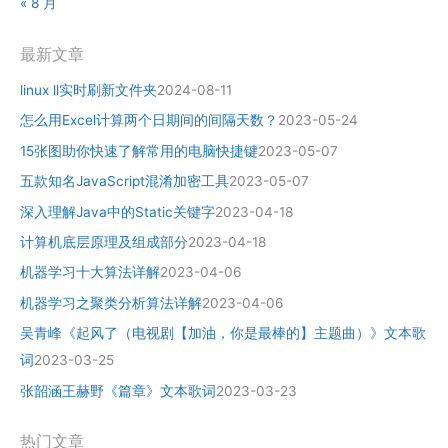
« 8 月
最新文章
linux ll实时刷新文件夹
2024-08-11
怎么用Excel计算两个日期间的间隔天数？
2023-05-24
15张图助你快速了解常用的电脑快捷键
2023-05-07
五款知名JavaScript混淆加密工具
2023-05-07
深入理解Java中的Static关键字
2023-04-18
计算机底层原理及组成部分
2023-04-18
机器学习十大算法详解
2023-04-06
机器学习之聚类分析算法详解
2023-04-06
吴青峰《起风了（电视剧【加油，你是最棒的】主题曲）》文本歌
词
2023-03-25
张韶涵王赫野《篇章》文本歌词
2023-03-23
热门文章