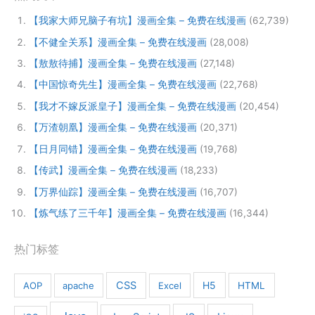
【我家大师兄脑子有坑】漫画全集 – 免费在线漫画
(62,739)
【不健全关系】漫画全集 – 免费在线漫画
(28,008)
【敖敖待捕】漫画全集 – 免费在线漫画
(27,148)
【中国惊奇先生】漫画全集 – 免费在线漫画
(22,768)
【我才不嫁反派皇子】漫画全集 – 免费在线漫画
(20,454)
【万渣朝凰】漫画全集 – 免费在线漫画
(20,371)
【日月同错】漫画全集 – 免费在线漫画
(19,768)
【传武】漫画全集 – 免费在线漫画
(18,233)
【万界仙踪】漫画全集 – 免费在线漫画
(16,707)
【炼气练了三千年】漫画全集 – 免费在线漫画
(16,344)
热门标签
CSS
H5
AOP
apache
Excel
HTML