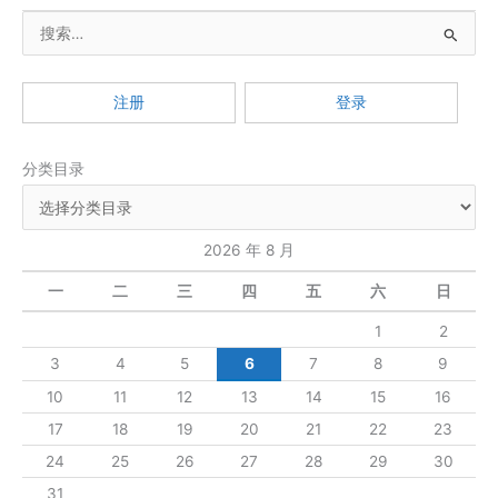
全
搜
球
白
索
帽
：
常
注册
登录
用
工
分类目录
具
排
行
榜
2026 年 8 月
TOP
一
二
三
四
五
六
日
10
1
2
3
4
5
6
7
8
9
10
11
12
13
14
15
16
17
18
19
20
21
22
23
24
25
26
27
28
29
30
31