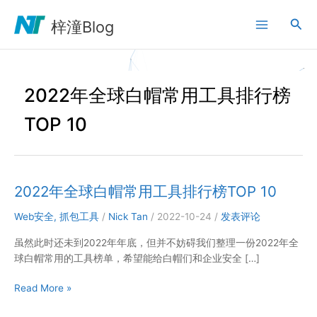
跳
搜
至
梓潼Blog
内
索
容
2022年全球白帽常用工具排行榜
TOP 10
2022年全球白帽常用工具排行榜TOP 10
Web安全
,
抓包工具
/
Nick Tan
/
2022-10-24
/
发表评论
虽然此时还未到2022年年底，但并不妨碍我们整理一份2022年全
球白帽常用的工具榜单，希望能给白帽们和企业安全 […]
2022
Read More »
年