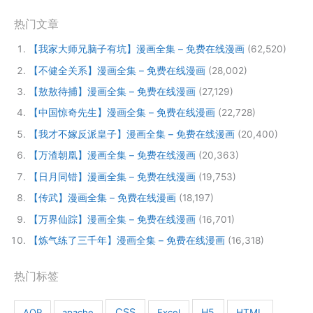
热门文章
【我家大师兄脑子有坑】漫画全集 – 免费在线漫画
(62,520)
【不健全关系】漫画全集 – 免费在线漫画
(28,002)
【敖敖待捕】漫画全集 – 免费在线漫画
(27,129)
【中国惊奇先生】漫画全集 – 免费在线漫画
(22,728)
【我才不嫁反派皇子】漫画全集 – 免费在线漫画
(20,400)
【万渣朝凰】漫画全集 – 免费在线漫画
(20,363)
【日月同错】漫画全集 – 免费在线漫画
(19,753)
【传武】漫画全集 – 免费在线漫画
(18,197)
【万界仙踪】漫画全集 – 免费在线漫画
(16,701)
【炼气练了三千年】漫画全集 – 免费在线漫画
(16,318)
热门标签
CSS
H5
AOP
apache
Excel
HTML