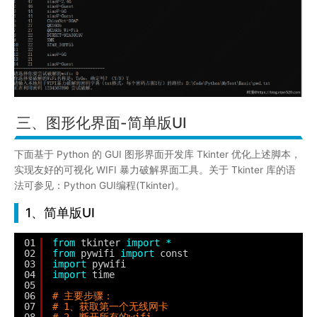
三、图形化界面-简单版UI
下面基于 Python 的 GUI 图形界面开发库 Tkinter 优化上述脚本，
实现友好的可视化 WIFI 暴力破解界面工具。关于 Tkinter 库的语
法可参见：Python GUI编程(Tkinter)。
1、简单版UI
01
from
tkinter 
import
*
02
from
pywifi 
import
const
03
import
pywifi
04
import
time
05
06
# 主要步骤：
07
# 1、获取第一个无线网卡
08
# 2、断开所有的wifi