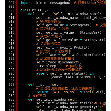
007
import
tkinter.messagebox  
# 打开tkiner的消息
008
009
class
MY_GUI():
010
def
__init__(
self
, init_window_name):
011
self
.init_window_name 
=
init_window_n
012
# 密码文件路径
013
self
.get_value 
=
StringVar()  
# 设置
014
# 获取破解wifi账号
015
self
.get_wifi_value 
=
StringVar()
016
# 获取wifi密码
017
self
.get_wifimm_value 
=
StringVar()
018
# 抓取网卡接口
019
self
.wifi 
=
pywifi.PyWiFi()
020
# 抓取第一个无线网卡
021
self
.iface 
=
self
.wifi.interfaces()[
0
022
# 测试链接断开所有链接
023
self
.iface.disconnect()
024
time.sleep(
1
)  
# 休眠1秒
025
# 测试网卡是否属于断开状态
026
assert
self
.iface.status() 
in
027
[const.IFACE_DISCONNECTED, con
028
029
def
__str__(
self
):
030
# 自动会调用的函数，返回自身的网卡
031
return
'(WIFI:%s,%s)'
%
(
self
.wifi, 
s
032
# 设置窗口
033
def
set_init_window(
self
):
034
self
.init_window_name.title(
"WIFI破解
035
self
.init_window_name.geometry(
'+500+
036
labelframe 
=
LabelFrame(width
=
400
, he