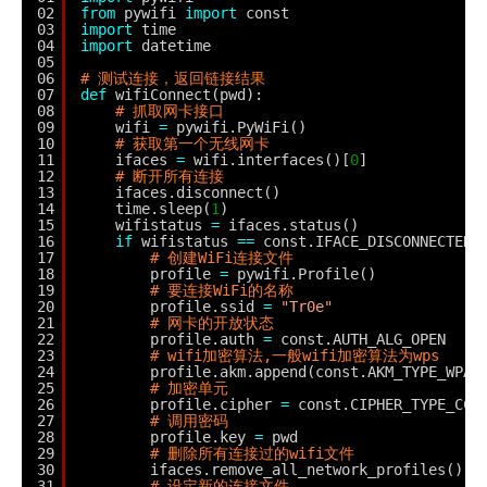
02
from
pywifi 
import
const
03
import
time
04
import
datetime
05
06
# 测试连接，返回链接结果
07
def
wifiConnect(pwd):
08
# 抓取网卡接口
09
wifi 
=
pywifi.PyWiFi()
10
# 获取第一个无线网卡
11
ifaces 
=
wifi.interfaces()[
0
]
12
# 断开所有连接
13
ifaces.disconnect()
14
time.sleep(
1
)
15
wifistatus 
=
ifaces.status()
16
if
wifistatus 
=
=
const.IFACE_DISCONNECTED:
17
# 创建WiFi连接文件
18
profile 
=
pywifi.Profile()
19
# 要连接WiFi的名称
20
profile.ssid 
=
"Tr0e"
21
# 网卡的开放状态
22
profile.auth 
=
const.AUTH_ALG_OPEN
23
# wifi加密算法,一般wifi加密算法为wps
24
profile.akm.append(const.AKM_TYPE_WPA2
25
# 加密单元
26
profile.cipher 
=
const.CIPHER_TYPE_CCM
27
# 调用密码
28
profile.key 
=
pwd
29
# 删除所有连接过的wifi文件
30
ifaces.remove_all_network_profiles()
31
# 设定新的连接文件