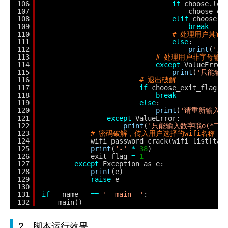
106
if
choose.low
107
choose_ex
108
elif
choose.l
109
break
110
# 处理用户其它
111
else
:
112
print
(
'只
113
# 处理用户非字母输入
114
except
ValueError
115
print
(
'只能输入 
116
# 退出破解
117
if
choose_exit_flag 
=
118
break
119
else
:
120
print
(
'请重新输入哦(*
121
except
ValueError:
122
print
(
'只能输入数字哦o(*￣︶
123
# 密码破解，传入用户选择的wifi名称
124
wifi_password_crack(wifi_list[tar
125
print
(
'-'
*
38
)
126
exit_flag 
=
1
127
except
Exception as e:
128
print
(e)
129
raise
e
130
131
if
__name__ 
=
=
'__main__'
:
132
main()
2、脚本运行效果