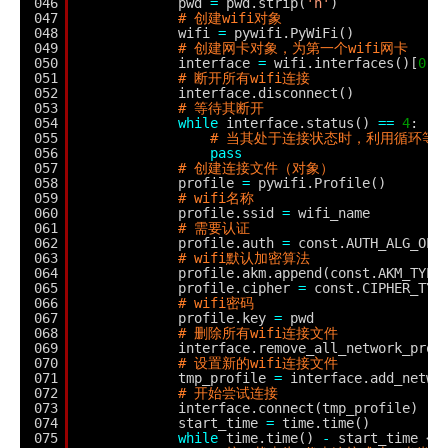
046
pwd 
=
pwd.strip(
'n'
)
047
# 创建wifi对象
048
wifi 
=
pywifi.PyWiFi()
049
# 创建网卡对象，为第一个wifi网卡
050
interface 
=
wifi.interfaces()[
0
]
051
# 断开所有wifi连接
052
interface.disconnect()
053
# 等待其断开
054
while
interface.status() 
=
=
4
:
055
# 当其处于连接状态时，利用循环等
056
pass
057
# 创建连接文件（对象）
058
profile 
=
pywifi.Profile()
059
# wifi名称
060
profile.ssid 
=
wifi_name
061
# 需要认证
062
profile.auth 
=
const.AUTH_ALG_OPE
063
# wifi默认加密算法
064
profile.akm.append(const.AKM_TYPE
065
profile.cipher 
=
const.CIPHER_TYP
066
# wifi密码
067
profile.key 
=
pwd
068
# 删除所有wifi连接文件
069
interface.remove_all_network_prof
070
# 设置新的wifi连接文件
071
tmp_profile 
=
interface.add_netwo
072
# 开始尝试连接
073
interface.connect(tmp_profile)
074
start_time 
=
time.time()
075
while
time.time() 
-
start_time < 