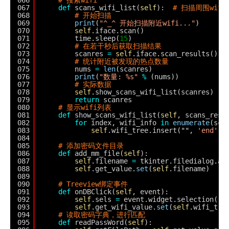
066
# 搜索wifi
067
def
scans_wifi_list(
self
):  
# 扫描周围wifi
068
# 开始扫描
069
print
(
"^_^ 开始扫描附近wifi..."
)
070
self
.iface.scan()
071
time.sleep(
15
)
072
# 在若干秒后获取扫描结果
073
scanres 
=
self
.iface.scan_results()
074
# 统计附近被发现的热点数量
075
nums 
=
len
(scanres)
076
print
(
"数量: %s"
%
(nums))
077
# 实际数据
078
self
.show_scans_wifi_list(scanres)
079
return
scanres
080
# 显示wifi列表
081
def
show_scans_wifi_list(
self
, scans_res)
082
for
index, wifi_info 
in
enumerate
(sca
083
self
.wifi_tree.insert("", 
'end'
, 
084
085
# 添加密码文件目录
086
def
add_mm_file(
self
):
087
self
.filename 
=
tkinter.filedialog.as
088
self
.get_value.
set
(
self
.filename)
089
090
# Treeview绑定事件
091
def
onDBClick(
self
, event):
092
self
.sels 
=
event.widget.selection()
093
self
.get_wifi_value.
set
(
self
.wifi_tre
094
# 读取密码字典，进行匹配
095
def
readPassWord(
self
):