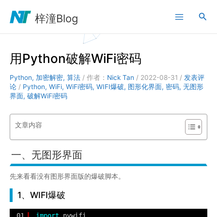
跳
搜
至
梓潼Blog
内
索
容
用Python破解WiFi密码
Python
,
加密解密
,
算法
/ 作者：
Nick Tan
/
2022-08-31
/
发表评
论
/
Python
,
WiFi
,
WiFi密码
,
WIFI爆破
,
图形化界面
,
密码
,
无图形
界面
,
破解WiFi密码
文章内容
一、无图形界面
先来看看没有图形界面版的爆破脚本。
1、WIFI爆破
01
import
pywifi