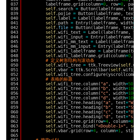
037
labelframe.grid(column
=
0
, row
=
0
, padx
038
self
.search 
=
Button(labelframe, text
039
self
.pojie 
=
Button(labelframe, text
=
040
self
.label 
=
Label(labelframe, text
=
"
041
self
.path 
=
Entry(labelframe, width
=
1
042
self
.
file
=
Button(labelframe, text
=
"
043
self
.wifi_text 
=
Label(labelframe, te
044
self
.wifi_input 
=
Entry(labelframe, w
045
self
.wifi_mm_text 
=
Label(labelframe,
046
self
.wifi_mm_input 
=
Entry(labelframe
047
self
.wifi_labelframe 
=
LabelFrame(tex
048
self
.wifi_labelframe.grid(column
=
0
, r
049
# 定义树形结构与滚动条
050
self
.wifi_tree 
=
ttk.Treeview(
self
.wi
051
self
.vbar 
=
ttk.Scrollbar(
self
.wifi_l
052
self
.wifi_tree.configure(yscrollcomma
053
# 表格的标题
054
self
.wifi_tree.column(
"a"
, width
=
50
, 
055
self
.wifi_tree.column(
"b"
, width
=
100
,
056
self
.wifi_tree.column(
"c"
, width
=
100
,
057
self
.wifi_tree.column(
"d"
, width
=
100
,
058
self
.wifi_tree.heading(
"a"
, text
=
"WiF
059
self
.wifi_tree.heading(
"b"
, text
=
"SSI
060
self
.wifi_tree.heading(
"c"
, text
=
"BSS
061
self
.wifi_tree.heading(
"d"
, text
=
"sig
062
self
.wifi_tree.grid(row
=
4
, column
=
0
, 
063
self
.wifi_tree.bind(
"<Double-1>"
, 
sel
064
self
.vbar.grid(row
=
4
, column
=
1
, stick
065