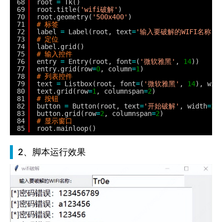
68
root 
=
Tk()
69
root.title(
'wifi破解'
)
70
root.geometry(
'500x400'
)
71
# 标签
72
label 
=
Label(root, text
=
'输入要破解的WIFI名称：'
73
# 定位
74
label.grid()
75
# 输入控件
76
entry 
=
Entry(root, font
=
(
'微软雅黑'
, 
14
))
77
entry.grid(row
=
0
, column
=
1
)
78
# 列表控件
79
text 
=
Listbox(root, font
=
(
'微软雅黑'
, 
14
), wid
80
text.grid(row
=
1
, columnspan
=
2
)
81
# 按钮
82
button 
=
Button(root, text
=
'开始破解'
, width
=
20
83
button.grid(row
=
2
, columnspan
=
2
)
84
# 显示窗口
85
root.mainloop()
2、脚本运行效果