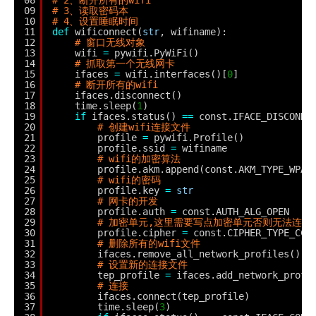
09
# 3、读取密码本
10
# 4、设置睡眠时间
11
def
wificonnect(
str
, wifiname):
12
# 窗口无线对象
13
wifi 
=
pywifi.PyWiFi()
14
# 抓取第一个无线网卡
15
ifaces 
=
wifi.interfaces()[
0
]
16
# 断开所有的wifi
17
ifaces.disconnect()
18
time.sleep(
1
)
19
if
ifaces.status() 
=
=
const.IFACE_DISCONNE
20
# 创建wifi连接文件
21
profile 
=
pywifi.Profile()
22
profile.ssid 
=
wifiname
23
# wifi的加密算法
24
profile.akm.append(const.AKM_TYPE_WPA2
25
# wifi的密码
26
profile.key 
=
str
27
# 网卡的开发
28
profile.auth 
=
const.AUTH_ALG_OPEN
29
# 加密单元,这里需要写点加密单元否则无法连接
30
profile.cipher 
=
const.CIPHER_TYPE_CCM
31
# 删除所有的wifi文件
32
ifaces.remove_all_network_profiles()
33
# 设置新的连接文件
34
tep_profile 
=
ifaces.add_network_profi
35
# 连接
36
ifaces.connect(tep_profile)
37
time.sleep(
3
)