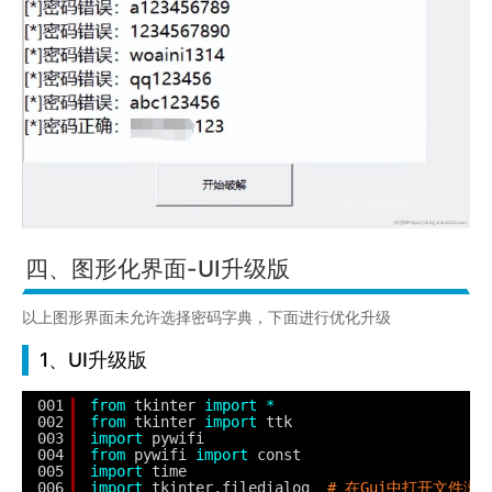
四、图形化界面-UI升级版
以上图形界面未允许选择密码字典，下面进行优化升级
1、UI升级版
001
from
tkinter 
import
*
002
from
tkinter 
import
ttk
003
import
pywifi
004
from
pywifi 
import
const
005
import
time
006
import
tkinter.filedialog  
# 在Gui中打开文件浏