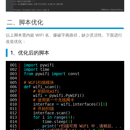
二、脚本优化
以上脚本需内嵌 WIFI 名、爆破字典路径，缺少灵活性。下面进行
改造优化：
1、优化后的脚本
001
import
pywifi
002
import
time
003
from
pywifi 
import
const
004
005
# WiFi扫描模块
006
def
wifi_scan():
007
# 初始化wifi
008
wifi 
=
pywifi.PyWiFi()
009
# 使用第一个无线网卡
010
interface 
=
wifi.interfaces()[
0
]
011
# 开始扫描
012
interface.scan()
013
for
i 
in
range
(
4
):
014
time.sleep(
1
)
015
print
(
'r扫描可用 WiFi 中，请稍后。。。（'