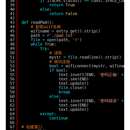
38
if
ifaces.status() 
=
=
const.IFACE_CONN
39
return
True
40
else
:
41
return
False
42
43
def
readPwd():
44
# 获取wiif名称
45
wifiname 
=
entry.get().strip()
46
path 
=
r
'./pwd.txt'
47
file
=
open
(path, 
'r'
)
48
while
True
:
49
try
:
50
# 读取
51
mystr 
=
file
.readline().strip()
52
# 测试连接
53
bool
=
wificonnect(mystr, wifiname
54
if
bool
:
55
text.insert(END, 
'密码正确'
+
m
56
text.see(END)
57
text.update()
58
file
.close()
59
break
60
else
:
61
text.insert(END, 
'密码错误'
+
m
62
text.see(END)
63
text.update()
64
except
:
65
continue
66
67
# 创建窗口