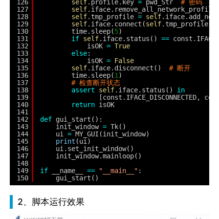
126
self
.profile.key 
=
pwd_Str  
# 密码
127
self
.iface.remove_all_network_profile
128
self
.tmp_profile 
=
self
.iface.add_net
129
self
.iface.connect(
self
.tmp_profile) 
130
time.sleep(
5
)
131
if
self
.iface.status() 
=
=
const.IFACE
132
isOK 
=
True
133
else
:
134
isOK 
=
False
135
self
.iface.disconnect()  
# 断开
136
time.sleep(
1
)
137
# 检查断开状态
138
assert
self
.iface.status() 
in
139
[const.IFACE_DISCONNECTED, con
140
return
isOK
141
142
def
gui_start():
143
init_window 
=
Tk()
144
ui 
=
MY_GUI(init_window)
145
print
(ui)
146
ui.set_init_window()
147
init_window.mainloop()
148
149
if
__name__ 
=
=
"__main__"
:
150
gui_start()
2、脚本运行效果