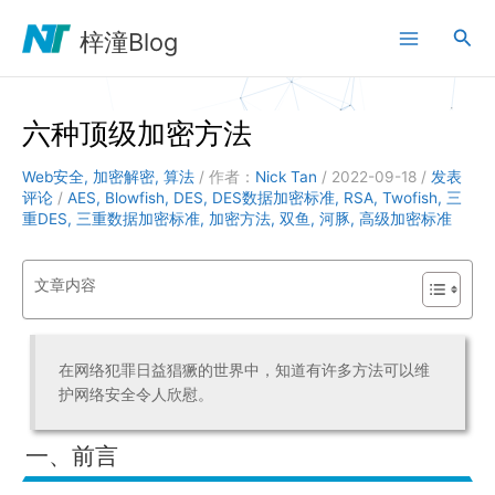
跳
搜
至
梓潼Blog
内
索
容
六种顶级加密方法
Web安全
,
加密解密
,
算法
/ 作者：
Nick Tan
/
2022-09-18
/
发表
评论
/
AES
,
Blowfish
,
DES
,
DES数据加密标准
,
RSA
,
Twofish
,
三
重DES
,
三重数据加密标准
,
加密方法
,
双鱼
,
河豚
,
高级加密标准
文章内容
在网络犯罪日益猖獗的世界中，知道有许多方法可以维
护网络安全令人欣慰。
一、前言