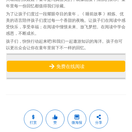
年里每一份回忆都值得我们珍藏。
为了让孩子们度过一段耀眼夺目的童年，《 睡前故事 》精炼、优
美的语言陪伴孩子们度过每一个香甜的夜晚。让孩子们在阅读中感
受快乐，享受幸福；在阅读中憧憬未来、放飞梦想。在阅读中学会
感恩，不断成长。
孩子们，快快行动起来吧!和我们一起遨游知识的海洋。孩子你可
以更出众会让你在童年里留下不一样的回忆。
免费在线阅读
打赏
赞
微海报
分享