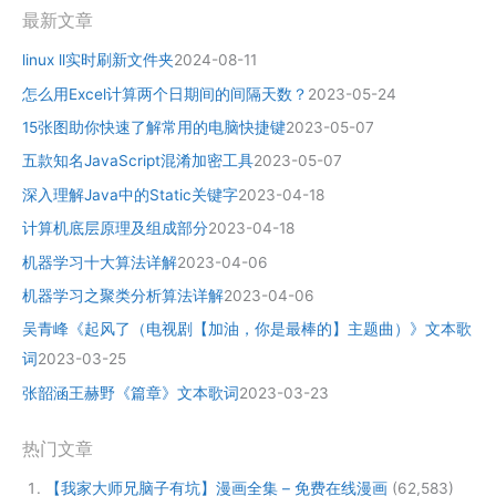
最新文章
linux ll实时刷新文件夹
2024-08-11
怎么用Excel计算两个日期间的间隔天数？
2023-05-24
15张图助你快速了解常用的电脑快捷键
2023-05-07
五款知名JavaScript混淆加密工具
2023-05-07
深入理解Java中的Static关键字
2023-04-18
计算机底层原理及组成部分
2023-04-18
机器学习十大算法详解
2023-04-06
机器学习之聚类分析算法详解
2023-04-06
吴青峰《起风了（电视剧【加油，你是最棒的】主题曲）》文本歌
词
2023-03-25
张韶涵王赫野《篇章》文本歌词
2023-03-23
热门文章
【我家大师兄脑子有坑】漫画全集 – 免费在线漫画
(62,583)