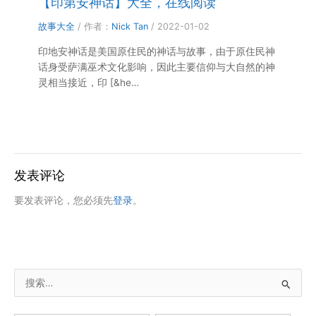
【印第安神话】大全，在线阅读
故事大全
/ 作者：
Nick Tan
/
2022-01-02
印地安神话是美国原住民的神话与故事，由于原住民神
话身受萨满巫术文化影响，因此主要信仰与大自然的神
灵相当接近，印 [&he…
发表评论
要发表评论，您必须先
登录
。
搜
索
：