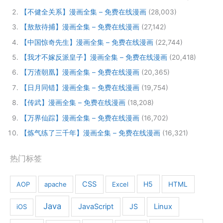
【不健全关系】漫画全集 – 免费在线漫画
(28,003)
【敖敖待捕】漫画全集 – 免费在线漫画
(27,142)
【中国惊奇先生】漫画全集 – 免费在线漫画
(22,744)
【我才不嫁反派皇子】漫画全集 – 免费在线漫画
(20,418)
【万渣朝凰】漫画全集 – 免费在线漫画
(20,365)
【日月同错】漫画全集 – 免费在线漫画
(19,754)
【传武】漫画全集 – 免费在线漫画
(18,208)
【万界仙踪】漫画全集 – 免费在线漫画
(16,702)
【炼气练了三千年】漫画全集 – 免费在线漫画
(16,321)
热门标签
CSS
H5
AOP
apache
Excel
HTML
Java
JavaScript
JS
Linux
iOS