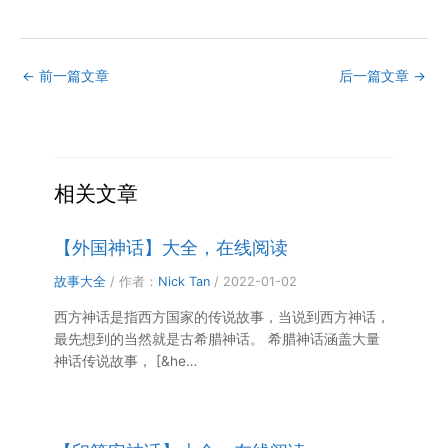
←
前一篇文章
后一篇文章
→
相关文章
【外国神话】大全，在线阅读
故事大全
/ 作者：
Nick Tan
/
2022-01-02
西方神话是指西方国家的传说故事，当说到西方神话，
最先想到的当然就是古希腊神话。 希腊神话涵盖大量
神话传说故事， [&he…