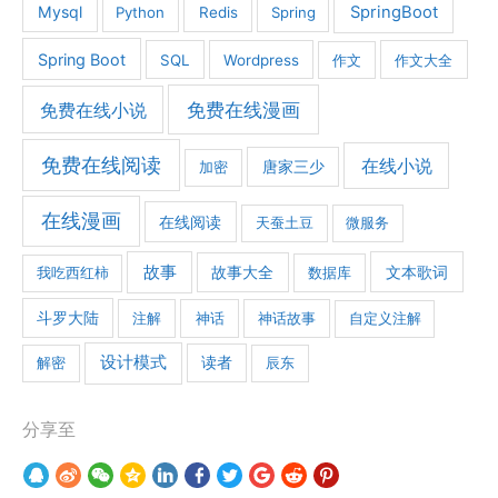
Mysql
SpringBoot
Python
Redis
Spring
Spring Boot
SQL
Wordpress
作文
作文大全
免费在线漫画
免费在线小说
免费在线阅读
在线小说
加密
唐家三少
在线漫画
在线阅读
天蚕土豆
微服务
故事
文本歌词
我吃西红柿
故事大全
数据库
斗罗大陆
注解
神话
神话故事
自定义注解
设计模式
解密
读者
辰东
分享至