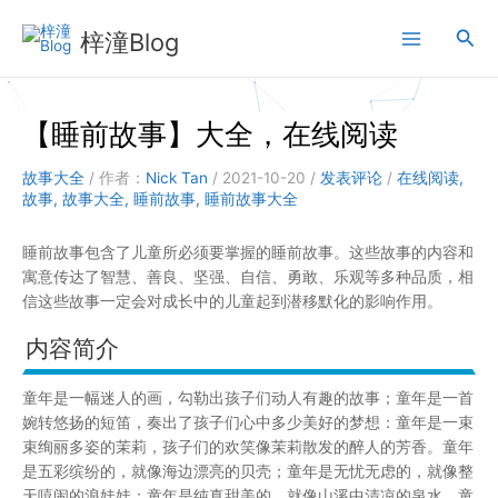
跳
搜
至
梓潼Blog
内
索
容
【睡前故事】大全，在线阅读
故事大全
/ 作者：
Nick Tan
/
2021-10-20
/
发表评论
/
在线阅读
,
故事
,
故事大全
,
睡前故事
,
睡前故事大全
睡前故事包含了儿童所必须要掌握的睡前故事。这些故事的内容和
寓意传达了智慧、善良、坚强、自信、勇敢、乐观等多种品质，相
信这些故事一定会对成长中的儿童起到潜移默化的影响作用。
内容简介
童年是一幅迷人的画，勾勒出孩子们动人有趣的故事；童年是一首
婉转悠扬的短笛，奏出了孩子们心中多少美好的梦想：童年是一束
束绚丽多姿的茉莉，孩子们的欢笑像茉莉散发的醉人的芳香。童年
是五彩缤纷的，就像海边漂亮的贝壳；童年是无忧无虑的，就像整
天嘻闹的浪娃娃；童年是纯真甜美的，就像山溪中清凉的泉水。童