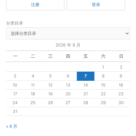
注册
登录
分类目录
2026 年 8 月
一
二
三
四
五
六
日
1
2
3
4
5
6
7
8
9
10
11
12
13
14
15
16
17
18
19
20
21
22
23
24
25
26
27
28
29
30
31
« 8 月