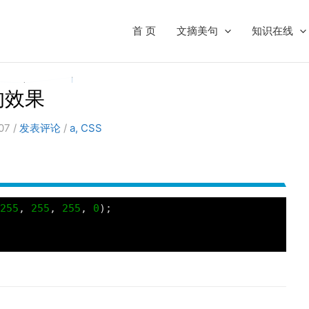
首 页
文摘美句
知识在线
的效果
-07
/
发表评论
/
a
,
CSS
255
, 
255
, 
255
, 
0
);