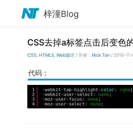
跳
至
梓潼Blog
内
容
CSS去掉a标签点击后变色
CSS
,
HTML5
,
Web设计
/ 作者：
Nick Tan
/
2019-11
代码：
1
-webkit-tap-highlight-
color
: 
rgba
(
2
-webkit-user-select: 
none
;
3
-moz-user-focus: 
none
;
4
-moz-user-select: 
none
;