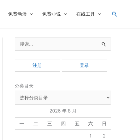
搜
免费动漫
免费小说
在线工具
索
搜
索
：
注册
登录
分类目录
2026 年 8 月
一
二
三
四
五
六
日
1
2