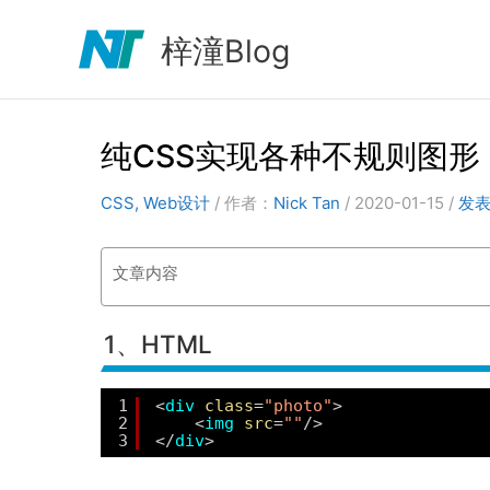
跳
至
梓潼Blog
内
容
纯CSS实现各种不规则图形
CSS
,
Web设计
/ 作者：
Nick Tan
/
2020-01-15
/
发
文章内容
1、HTML
1
<
div
class
=
"photo"
>
2
<
img
src
=
""
/>
3
</
div
>