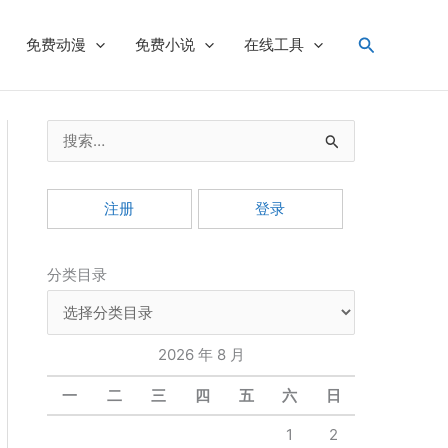
搜
免费动漫
免费小说
在线工具
索
搜
索
：
注册
登录
分类目录
2026 年 8 月
一
二
三
四
五
六
日
1
2