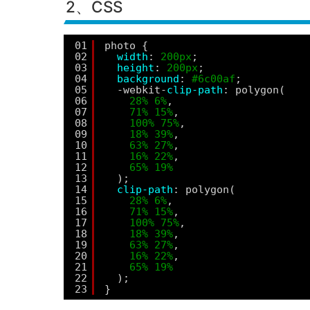
2、CSS
01
photo {
02
width
: 
200px
;
03
height
: 
200px
;
04
background
: 
#6c00af
;
05
-webkit-
clip-path
: polygon(
06
28%
6%
,
07
71%
15%
,
08
100%
75%
,
09
18%
39%
,
10
63%
27%
,
11
16%
22%
,
12
65%
19%
13
);
14
clip-path
: polygon(
15
28%
6%
,
16
71%
15%
,
17
100%
75%
,
18
18%
39%
,
19
63%
27%
,
20
16%
22%
,
21
65%
19%
22
);
23
}