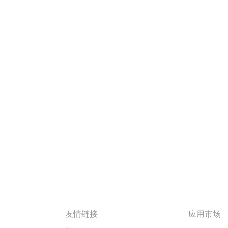
友情链接
应用市场