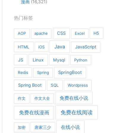
漫画
(16,321)
热门标签
CSS
H5
AOP
apache
Excel
Java
JavaScript
HTML
iOS
JS
Linux
Mysql
Python
SpringBoot
Redis
Spring
Spring Boot
SQL
Wordpress
免费在线小说
作文
作文大全
免费在线漫画
免费在线阅读
在线小说
加密
唐家三少