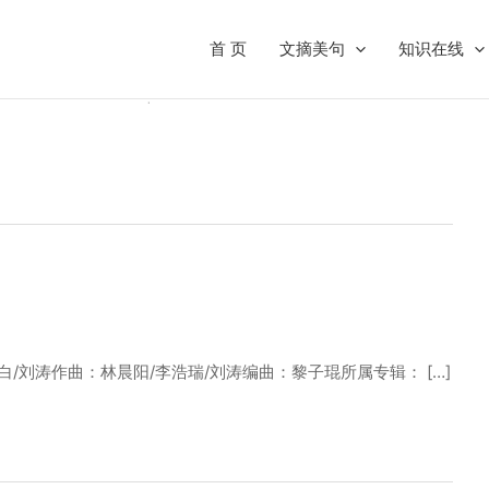
首 页
文摘美句
知识在线
白/刘涛作曲：林晨阳/李浩瑞/刘涛编曲：黎子琨所属专辑： […]