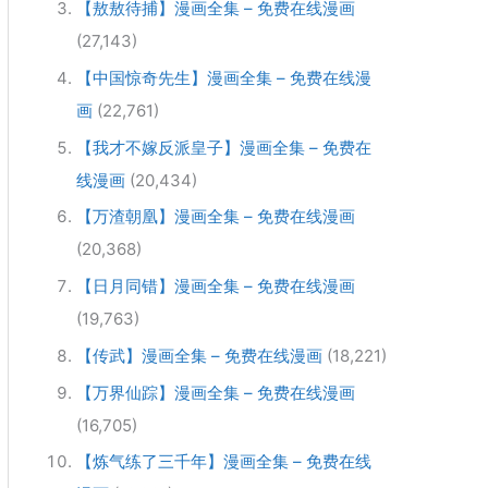
【敖敖待捕】漫画全集 – 免费在线漫画
(27,143)
【中国惊奇先生】漫画全集 – 免费在线漫
画
(22,761)
【我才不嫁反派皇子】漫画全集 – 免费在
线漫画
(20,434)
【万渣朝凰】漫画全集 – 免费在线漫画
(20,368)
【日月同错】漫画全集 – 免费在线漫画
(19,763)
【传武】漫画全集 – 免费在线漫画
(18,221)
【万界仙踪】漫画全集 – 免费在线漫画
(16,705)
【炼气练了三千年】漫画全集 – 免费在线