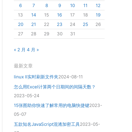
6
7
8
9
10
11
12
13
14
15
16
17
18
19
20
21
22
23
24
25
26
27
28
29
30
31
« 2 月
4 月 »
最新文章
linux ll实时刷新文件夹
2024-08-11
怎么用Excel计算两个日期间的间隔天数？
2023-05-24
15张图助你快速了解常用的电脑快捷键
2023-
05-07
五款知名JavaScript混淆加密工具
2023-05-