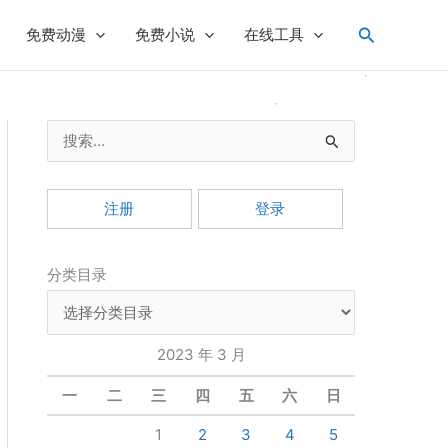
搜
免费动漫
免费小说
在线工具
索
搜
索
：
注册
登录
分类目录
2023 年 3 月
一
二
三
四
五
六
日
1
2
3
4
5