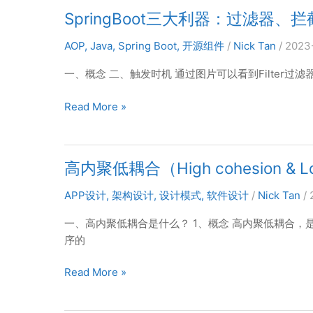
构
SpringBoot三大利器：过滤器、
设
计
AOP
,
Java
,
Spring Boot
,
开源组件
/
Nick Tan
/
2023
的
30
一、概念 二、触发时机 通过图片可以看到Filter过滤器在容
条
SpringBoot
Read More »
原
三
则
大
利
高内聚低耦合（High cohesion & Lo
器：
过
APP设计
,
架构设计
,
设计模式
,
软件设计
/
Nick Tan
/
滤
器、
一、高内聚低耦合是什么？ 1、概念 高内聚低耦合
拦
序的
截
高
Read More »
器、
内
切
聚
面